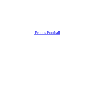
Pronos Football