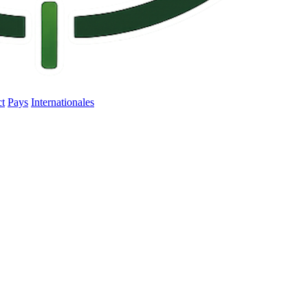
ct
Pays
Internationales