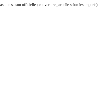
 une saison officielle ; couverture partielle selon les imports).