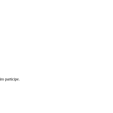
ro participe.