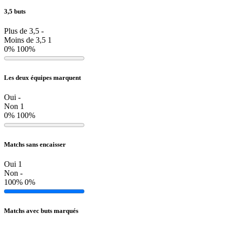
3,5 buts
Plus de 3,5
-
Moins de 3,5
1
0%
100%
Les deux équipes marquent
Oui
-
Non
1
0%
100%
Matchs sans encaisser
Oui
1
Non
-
100%
0%
Matchs avec buts marqués