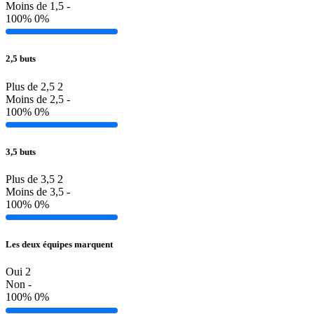
Moins de 1,5
-
100%
0%
2,5 buts
Plus de 2,5
2
Moins de 2,5
-
100%
0%
3,5 buts
Plus de 3,5
2
Moins de 3,5
-
100%
0%
Les deux équipes marquent
Oui
2
Non
-
100%
0%