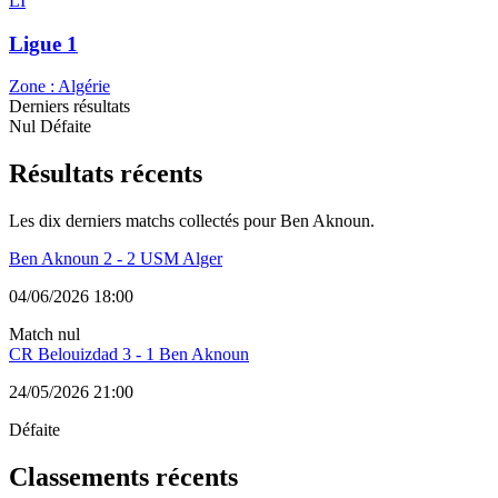
LI
Ligue 1
Zone :
Algérie
Derniers résultats
Nul
Défaite
Résultats récents
Les dix derniers matchs collectés pour Ben Aknoun.
Ben Aknoun 2 - 2 USM Alger
04/06/2026 18:00
Match nul
CR Belouizdad 3 - 1 Ben Aknoun
24/05/2026 21:00
Défaite
Classements récents