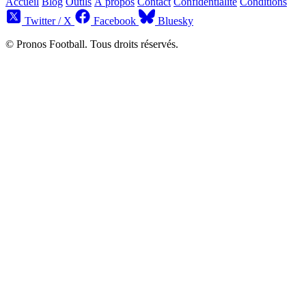
Accueil
Blog
Outils
À propos
Contact
Confidentialité
Conditions
Twitter / X
Facebook
Bluesky
© Pronos Football. Tous droits réservés.