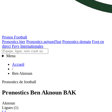
Pronos Football
Pronostics hier
Pronostics aujourd'hui
Pronostics demain
Foot en
direct
Pays
Internationales
Menu
Accueil
/
Ben Aknoun
Pronostics de football
Pronostics Ben Aknoun
BAK
Aknoun
Ligues (1)