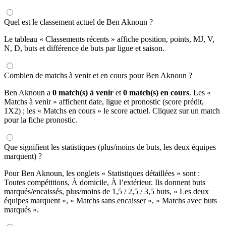
Quel est le classement actuel de Ben Aknoun ?
Le tableau « Classements récents » affiche position, points, MJ, V,
N, D, buts et différence de buts par ligue et saison.
Combien de matchs à venir et en cours pour Ben Aknoun ?
Ben Aknoun a
0 match(s) à venir
et
0 match(s) en cours
. Les «
Matchs à venir » affichent date, ligue et pronostic (score prédit,
1X2) ; les « Matchs en cours » le score actuel. Cliquez sur un match
pour la fiche pronostic.
Que signifient les statistiques (plus/moins de buts, les deux équipes
marquent) ?
Pour Ben Aknoun, les onglets « Statistiques détaillées » sont :
Toutes compétitions, À domicile, À l’extérieur. Ils donnent buts
marqués/encaissés, plus/moins de 1,5 / 2,5 / 3,5 buts, « Les deux
équipes marquent », « Matchs sans encaisser », « Matchs avec buts
marqués ».