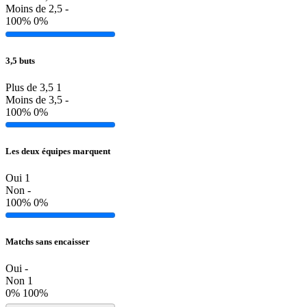
Moins de 2,5
-
100%
0%
3,5 buts
Plus de 3,5
1
Moins de 3,5
-
100%
0%
Les deux équipes marquent
Oui
1
Non
-
100%
0%
Matchs sans encaisser
Oui
-
Non
1
0%
100%