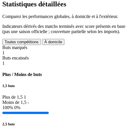
Statistiques détaillées
Comparez les performances globales, à domicile et à l'extérieur.
Indicateurs dérivés des matchs terminés avec score présents en base
(pas une saison officielle ; couverture partielle selon les imports).
Toutes compétitions
À domicile
Buts marqués
1
Buts encaissés
1
Plus / Moins de buts
1,5 buts
Plus de 1,5
1
Moins de 1,5
-
100%
0%
2,5 buts