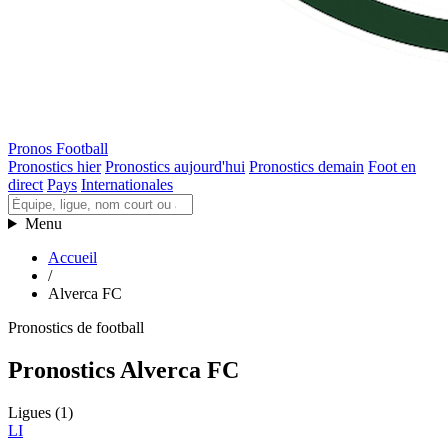
Pronos Football
Pronostics hier
Pronostics aujourd'hui
Pronostics demain
Foot en
direct
Pays
Internationales
Menu
Accueil
/
Alverca FC
Pronostics de football
Pronostics Alverca FC
Ligues (1)
LI