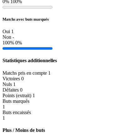
0%
100%
Matchs avec buts marqués
Oui
1
Non
-
100%
0%
Statistiques additionnelles
Matchs pris en compte
1
Victoires
0
Nuls
1
Défaites
0
Points (extrait)
1
Buts marqués
1
Buts encaissés
1
Plus / Moins de buts