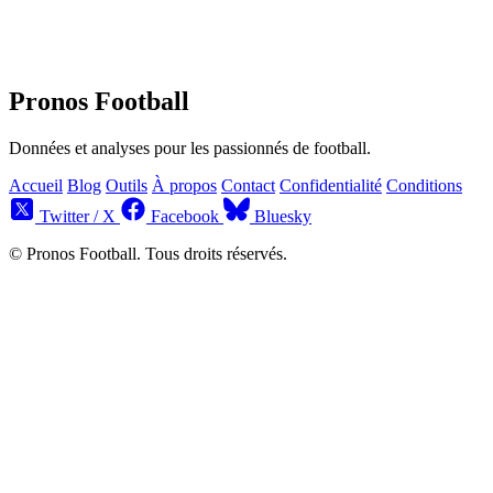
Pronos Football
Données et analyses pour les passionnés de football.
Accueil
Blog
Outils
À propos
Contact
Confidentialité
Conditions
Twitter / X
Facebook
Bluesky
© Pronos Football. Tous droits réservés.