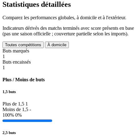
Statistiques détaillées
Comparez les performances globales, à domicile et à l'extérieur.
Indicateurs dérivés des matchs terminés avec score présents en base
(pas une saison officielle ; couverture partielle selon les imports).
Toutes compétitions
À domicile
Buts marqués
1
Buts encaissés
1
Plus / Moins de buts
1,5 buts
Plus de 1,5
1
Moins de 1,5
-
100%
0%
2,5 buts