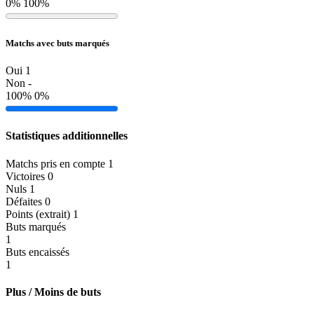
0%
100%
Matchs avec buts marqués
Oui
1
Non
-
100%
0%
Statistiques additionnelles
Matchs pris en compte
1
Victoires
0
Nuls
1
Défaites
0
Points (extrait)
1
Buts marqués
1
Buts encaissés
1
Plus / Moins de buts