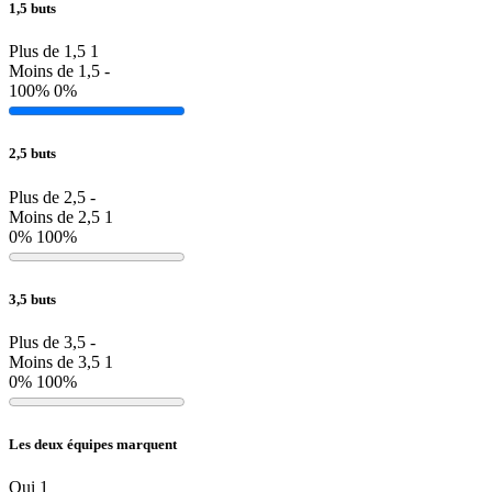
1,5 buts
Plus de 1,5
1
Moins de 1,5
-
100%
0%
2,5 buts
Plus de 2,5
-
Moins de 2,5
1
0%
100%
3,5 buts
Plus de 3,5
-
Moins de 3,5
1
0%
100%
Les deux équipes marquent
Oui
1