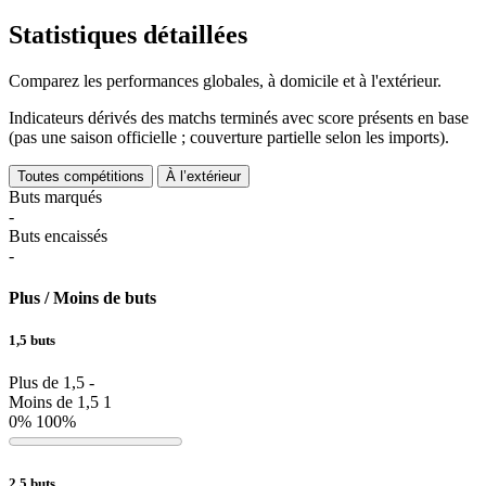
Statistiques détaillées
Comparez les performances globales, à domicile et à l'extérieur.
Indicateurs dérivés des matchs terminés avec score présents en base
(pas une saison officielle ; couverture partielle selon les imports).
Toutes compétitions
À l’extérieur
Buts marqués
-
Buts encaissés
-
Plus / Moins de buts
1,5 buts
Plus de 1,5
-
Moins de 1,5
1
0%
100%
2,5 buts