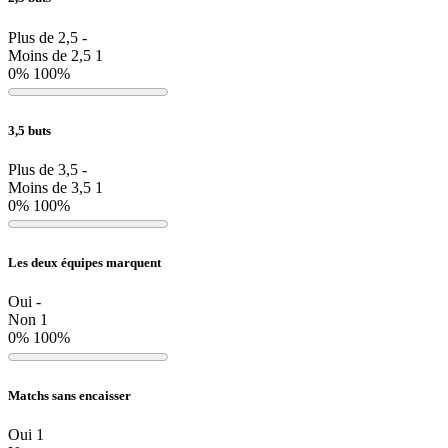
Plus de 2,5
-
Moins de 2,5
1
0%
100%
3,5 buts
Plus de 3,5
-
Moins de 3,5
1
0%
100%
Les deux équipes marquent
Oui
-
Non
1
0%
100%
Matchs sans encaisser
Oui
1