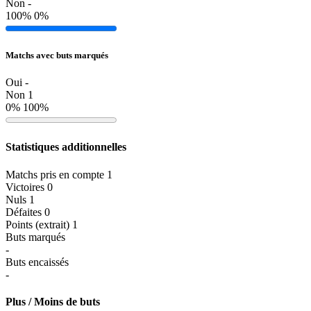
Non
-
100%
0%
Matchs avec buts marqués
Oui
-
Non
1
0%
100%
Statistiques additionnelles
Matchs pris en compte
1
Victoires
0
Nuls
1
Défaites
0
Points (extrait)
1
Buts marqués
-
Buts encaissés
-
Plus / Moins de buts