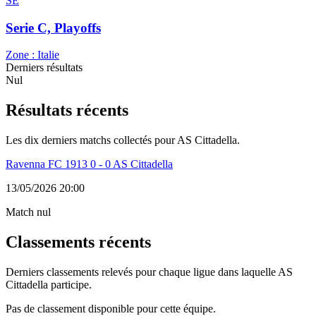
SE
Serie C, Playoffs
Zone :
Italie
Derniers résultats
Nul
Résultats récents
Les dix derniers matchs collectés pour AS Cittadella.
Ravenna FC 1913 0 - 0 AS Cittadella
13/05/2026 20:00
Match nul
Classements récents
Derniers classements relevés pour chaque ligue dans laquelle AS
Cittadella participe.
Pas de classement disponible pour cette équipe.