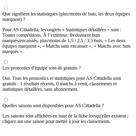
Que signifient les statistiques (plus/moins de buts, les deux équipes
marquent) ?
Pour AS Cittadella, les onglets « Statistiques détaillées » sont :
Toutes compétitions, À l’extérieur. Ils donnent buts
marqués/encaissés, plus/moins de 1,5 / 2,5 / 3,5 buts, « Les deux
équipes marquent », « Matchs sans encaisser », « Matchs avec buts
marqués ».
Les pronostics d'équipe sont-ils gratuits ?
Oui. Tous les pronostics et statistiques pour AS Cittadella sont
gratuits : 1 résultats récents, 0 matchs à venir, classements et
statistiques détaillées, sans abonnement.
Quelles saisons sont disponibles pour AS Cittadella ?
Les saisons sont affichées en haut de la fiche lorsqu'elles existent ;
cliquez sur une saison pour mettre à jour les classements.