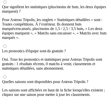
Que signifient les statistiques (plus/moins de buts, les deux équipes
marquent) ?
Pour Asteras Tripolis, les onglets « Statistiques détaillées » sont :
Toutes compétitions, À l’extérieur. Ils donnent buts
marqués/encaissés, plus/moins de 1,5 / 2,5 / 3,5 buts, « Les deux
équipes marquent », « Matchs sans encaisser », « Matchs avec buts
marqués ».
Les pronostics d'équipe sont-ils gratuits ?
Oui. Tous les pronostics et statistiques pour Asteras Tripolis sont
gratuits : 1 résultats récents, 0 matchs à venir, classements et
statistiques détaillées, sans abonnement.
Quelles saisons sont disponibles pour Asteras Tripolis ?
Les saisons sont affichées en haut de la fiche lorsqu'elles existent ;
cliquez sur une saison pour mettre à jour les classements.