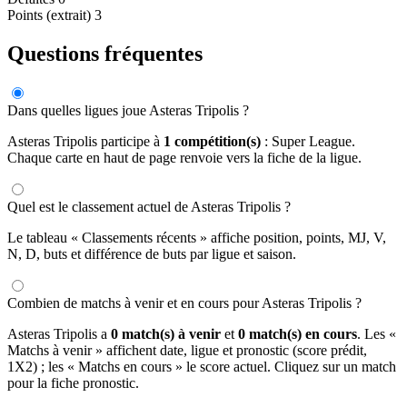
Points (extrait)
3
Questions fréquentes
Dans quelles ligues joue Asteras Tripolis ?
Asteras Tripolis participe à
1 compétition(s)
: Super League.
Chaque carte en haut de page renvoie vers la fiche de la ligue.
Quel est le classement actuel de Asteras Tripolis ?
Le tableau « Classements récents » affiche position, points, MJ, V,
N, D, buts et différence de buts par ligue et saison.
Combien de matchs à venir et en cours pour Asteras Tripolis ?
Asteras Tripolis a
0 match(s) à venir
et
0 match(s) en cours
. Les «
Matchs à venir » affichent date, ligue et pronostic (score prédit,
1X2) ; les « Matchs en cours » le score actuel. Cliquez sur un match
pour la fiche pronostic.