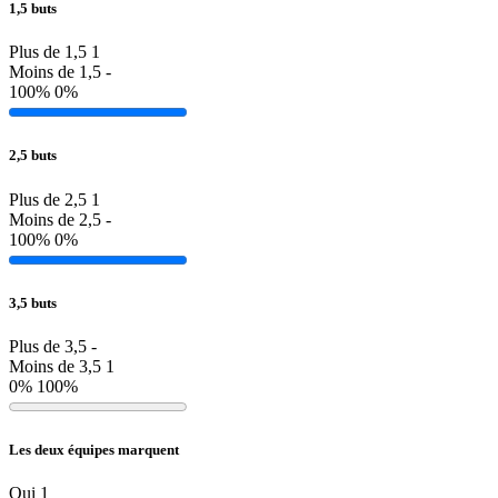
1,5 buts
Plus de 1,5
1
Moins de 1,5
-
100%
0%
2,5 buts
Plus de 2,5
1
Moins de 2,5
-
100%
0%
3,5 buts
Plus de 3,5
-
Moins de 3,5
1
0%
100%
Les deux équipes marquent
Oui
1