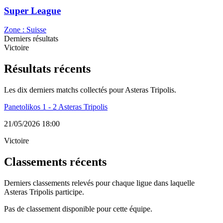
Super League
Zone :
Suisse
Derniers résultats
Victoire
Résultats récents
Les dix derniers matchs collectés pour Asteras Tripolis.
Panetolikos 1 - 2 Asteras Tripolis
21/05/2026 18:00
Victoire
Classements récents
Derniers classements relevés pour chaque ligue dans laquelle
Asteras Tripolis participe.
Pas de classement disponible pour cette équipe.