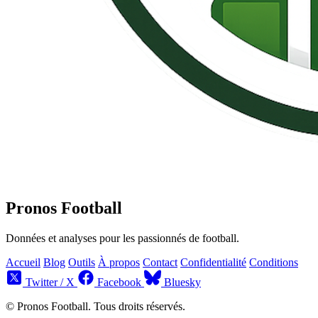
Pronos Football
Données et analyses pour les passionnés de football.
Accueil
Blog
Outils
À propos
Contact
Confidentialité
Conditions
Twitter / X
Facebook
Bluesky
© Pronos Football. Tous droits réservés.