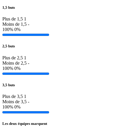
1,5 buts
Plus de 1,5
1
Moins de 1,5
-
100%
0%
2,5 buts
Plus de 2,5
1
Moins de 2,5
-
100%
0%
3,5 buts
Plus de 3,5
1
Moins de 3,5
-
100%
0%
Les deux équipes marquent