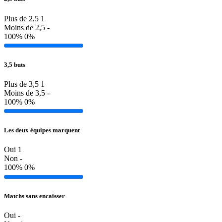
Plus de 2,5
1
Moins de 2,5
-
100%
0%
3,5 buts
Plus de 3,5
1
Moins de 3,5
-
100%
0%
Les deux équipes marquent
Oui
1
Non
-
100%
0%
Matchs sans encaisser
Oui
-