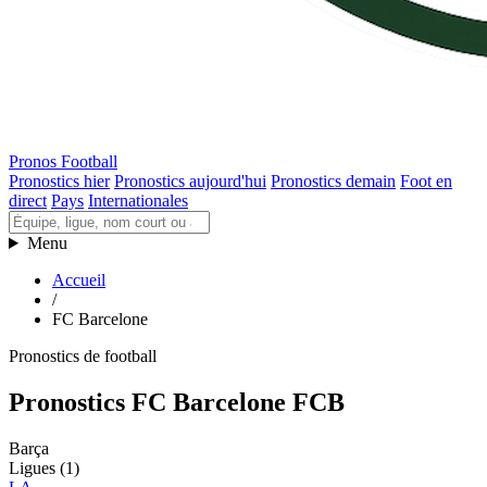
Pronos Football
Pronostics hier
Pronostics aujourd'hui
Pronostics demain
Foot en
direct
Pays
Internationales
Menu
Accueil
/
FC Barcelone
Pronostics de football
Pronostics FC Barcelone
FCB
Barça
Ligues (1)