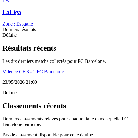
LA
LaLiga
Zone :
Espagne
Derniers résultats
Défaite
Résultats récents
Les dix derniers matchs collectés pour FC Barcelone.
Valence CF 3 - 1 FC Barcelone
23/05/2026 21:00
Défaite
Classements récents
Derniers classements relevés pour chaque ligue dans laquelle FC
Barcelone participe.
Pas de classement disponible pour cette équipe.