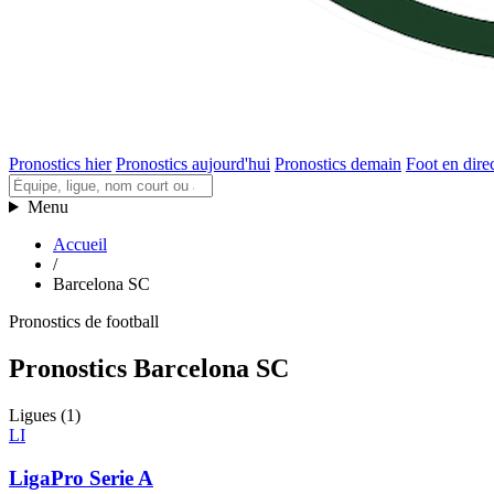
Pronostics hier
Pronostics aujourd'hui
Pronostics demain
Foot en dire
Menu
Accueil
/
Barcelona SC
Pronostics de football
Pronostics Barcelona SC
Ligues (1)
LI
LigaPro Serie A