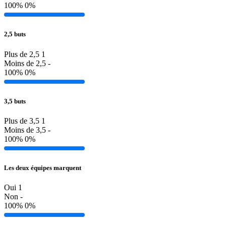
100%
0%
2,5 buts
Plus de 2,5
1
Moins de 2,5
-
100%
0%
3,5 buts
Plus de 3,5
1
Moins de 3,5
-
100%
0%
Les deux équipes marquent
Oui
1
Non
-
100%
0%