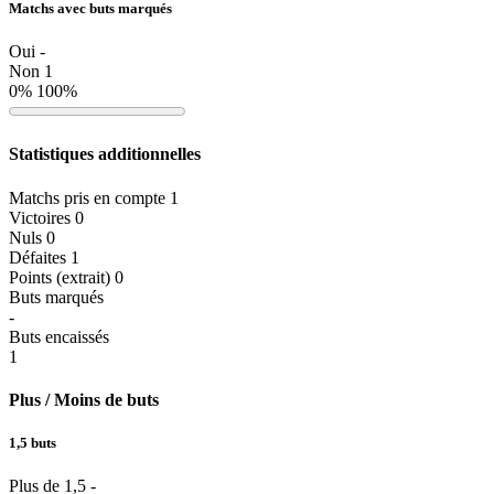
Matchs avec buts marqués
Oui
-
Non
1
0%
100%
Statistiques additionnelles
Matchs pris en compte
1
Victoires
0
Nuls
0
Défaites
1
Points (extrait)
0
Buts marqués
-
Buts encaissés
1
Plus / Moins de buts
1,5 buts
Plus de 1,5
-