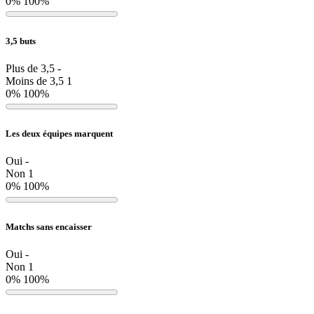
0%
100%
3,5 buts
Plus de 3,5
-
Moins de 3,5
1
0%
100%
Les deux équipes marquent
Oui
-
Non
1
0%
100%
Matchs sans encaisser
Oui
-
Non
1
0%
100%