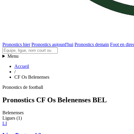
Pronostics hier
Pronostics aujourd'hui
Pronostics demain
Foot en dire
Menu
Accueil
/
CF Os Belenenses
Pronostics de football
Pronostics CF Os Belenenses
BEL
Belenenses
Ligues (1)
LI