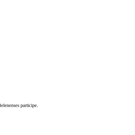
elenenses participe.