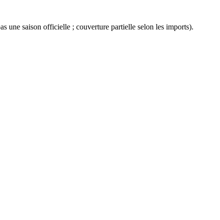
 une saison officielle ; couverture partielle selon les imports).