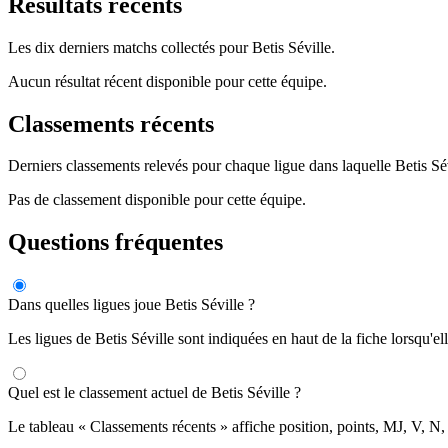
Résultats récents
Les dix derniers matchs collectés pour Betis Séville.
Aucun résultat récent disponible pour cette équipe.
Classements récents
Derniers classements relevés pour chaque ligue dans laquelle Betis Sév
Pas de classement disponible pour cette équipe.
Questions fréquentes
Dans quelles ligues joue Betis Séville ?
Les ligues de Betis Séville sont indiquées en haut de la fiche lorsqu'el
Quel est le classement actuel de Betis Séville ?
Le tableau « Classements récents » affiche position, points, MJ, V, N, D