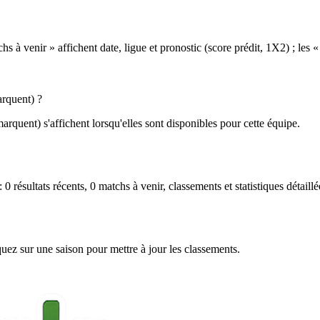
hs à venir » affichent date, ligue et pronostic (score prédit, 1X2) ; les
arquent) ?
marquent) s'affichent lorsqu'elles sont disponibles pour cette équipe.
 : 0 résultats récents, 0 matchs à venir, classements et statistiques détail
iquez sur une saison pour mettre à jour les classements.