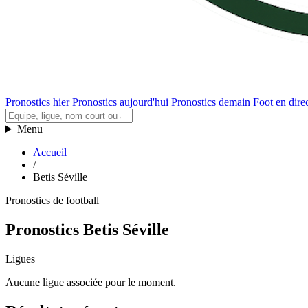
Pronostics hier
Pronostics aujourd'hui
Pronostics demain
Foot en dire
Menu
Accueil
/
Betis Séville
Pronostics de football
Pronostics Betis Séville
Ligues
Aucune ligue associée pour le moment.