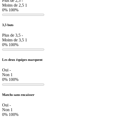
Plus de 2,5
-
Moins de 2,5
1
0%
100%
3,5 buts
Plus de 3,5
-
Moins de 3,5
1
0%
100%
Les deux équipes marquent
Oui
-
Non
1
0%
100%
Matchs sans encaisser
Oui
-
Non
1
0%
100%