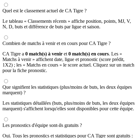
Quel est le classement actuel de CA Tigre ?
Le tableau « Classements récents » affiche position, points, MJ, V,
N, D, buts et différence de buts par ligue et saison.
Combien de matchs à venir et en cours pour CA Tigre ?
CA Tigre a
0 match(s) à venir
et
0 match(s) en cours
. Les «
Matchs à venir » affichent date, ligue et pronostic (score prédit,
1X2) ; les « Matchs en cours » le score actuel. Cliquez sur un match
pour la fiche pronostic.
Que signifient les statistiques (plus/moins de buts, les deux équipes
marquent) ?
Les statistiques détaillées (buts, plus/moins de buts, les deux équipes
marquent) s'affichent lorsqu'elles sont disponibles pour cette équipe.
Les pronostics d'équipe sont-ils gratuits ?
Oui. Tous les pronostics et statistiques pour CA Tigre sont gratuits :