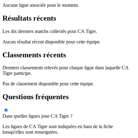
Aucune ligue associée pour le moment.
Résultats récents
Les dix derniers matchs collectés pour CA Tigre.
Aucun résultat récent disponible pour cette équipe.
Classements récents
Derniers classements relevés pour chaque ligue dans laquelle CA
Tigre participe.
Pas de classement disponible pour cette équipe.
Questions fréquentes
Dans quelles ligues joue CA Tigre ?
Les ligues de CA Tigre sont indiquées en haut de la fiche
lorsqu'elles sont renseignées.