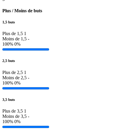
Plus / Moins de buts
1,5 buts
Plus de 1,5
1
Moins de 1,5
-
100%
0%
2,5 buts
Plus de 2,5
1
Moins de 2,5
-
100%
0%
3,5 buts
Plus de 3,5
1
Moins de 3,5
-
100%
0%