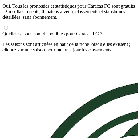
Oui. Tous les pronostics et statistiques pour Caracas FC sont gratuits
: 2 résultats récents, 0 matchs à venir, classements et statistiques
détaillées, sans abonnement.
Quelles saisons sont disponibles pour Caracas FC ?
Les saisons sont affichées en haut de la fiche lorsqu'elles existent ;
cliquez sur une saison pour mettre à jour les classements.