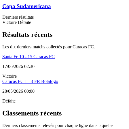
Copa Sudamericana
Derniers résultats
Victoire
Défaite
Résultats récents
Les dix derniers matchs collectés pour Caracas FC.
Santa Fe 10 - 15 Caracas FC
17/06/2026 02:30
Victoire
Caracas FC 1 - 3 FR Botafogo
28/05/2026 00:00
Défaite
Classements récents
Derniers classements relevés pour chaque ligue dans laquelle