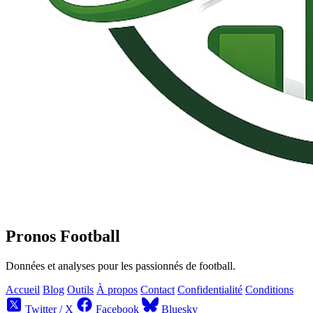
Pronos Football
Données et analyses pour les passionnés de football.
Accueil
Blog
Outils
À propos
Contact
Confidentialité
Conditions
Twitter / X
Facebook
Bluesky