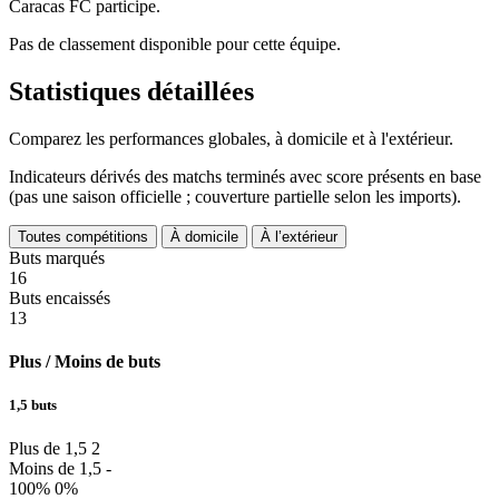
Caracas FC participe.
Pas de classement disponible pour cette équipe.
Statistiques détaillées
Comparez les performances globales, à domicile et à l'extérieur.
Indicateurs dérivés des matchs terminés avec score présents en base
(pas une saison officielle ; couverture partielle selon les imports).
Toutes compétitions
À domicile
À l’extérieur
Buts marqués
16
Buts encaissés
13
Plus / Moins de buts
1,5 buts
Plus de 1,5
2
Moins de 1,5
-
100%
0%