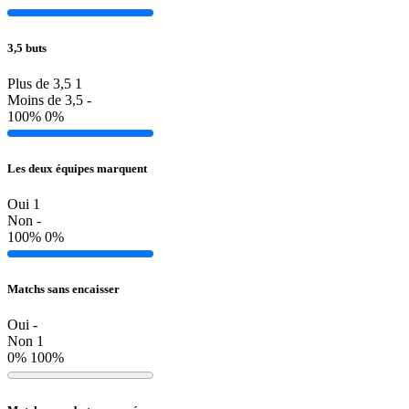
3,5 buts
Plus de 3,5
1
Moins de 3,5
-
100%
0%
Les deux équipes marquent
Oui
1
Non
-
100%
0%
Matchs sans encaisser
Oui
-
Non
1
0%
100%