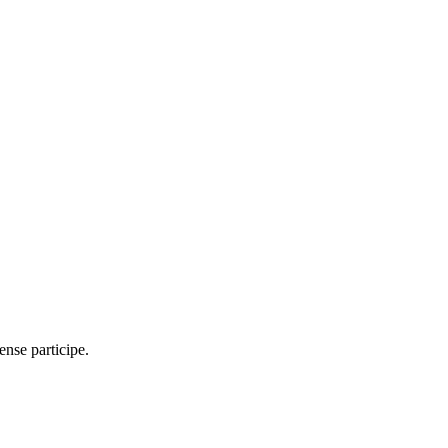
nse participe.