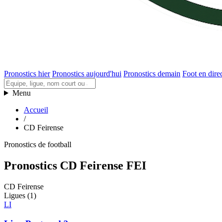
Pronostics hier
Pronostics aujourd'hui
Pronostics demain
Foot en dire
Menu
Accueil
/
CD Feirense
Pronostics de football
Pronostics CD Feirense
FEI
CD Feirense
Ligues (1)
LI