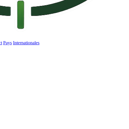
ct
Pays
Internationales