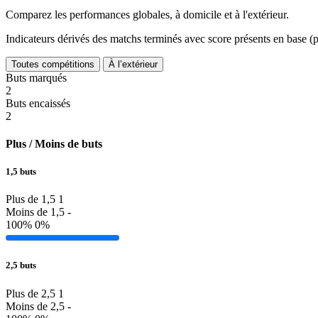
Comparez les performances globales, à domicile et à l'extérieur.
Indicateurs dérivés des matchs terminés avec score présents en base (pas
Toutes compétitions
À l’extérieur
Buts marqués
2
Buts encaissés
2
Plus / Moins de buts
1,5 buts
Plus de 1,5
1
Moins de 1,5
-
100%
0%
2,5 buts
Plus de 2,5
1
Moins de 2,5
-