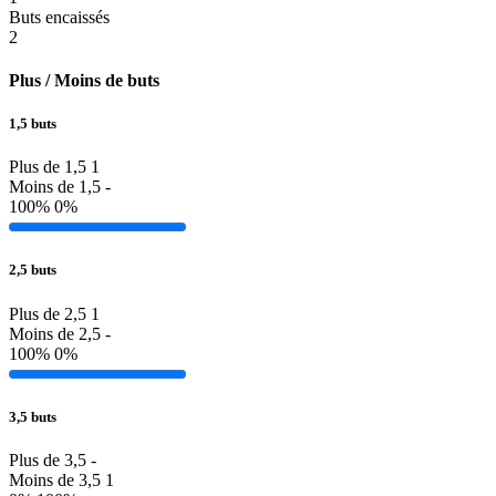
Buts encaissés
2
Plus / Moins de buts
1,5 buts
Plus de 1,5
1
Moins de 1,5
-
100%
0%
2,5 buts
Plus de 2,5
1
Moins de 2,5
-
100%
0%
3,5 buts
Plus de 3,5
-
Moins de 3,5
1