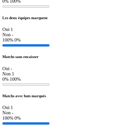
0%
100%
Les deux équipes marquent
Oui
1
Non
-
100%
0%
Matchs sans encaisser
Oui
-
Non
1
0%
100%
Matchs avec buts marqués
Oui
1
Non
-
100%
0%