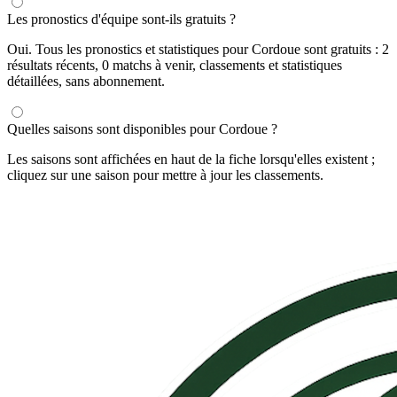
Les pronostics d'équipe sont-ils gratuits ?
Oui. Tous les pronostics et statistiques pour Cordoue sont gratuits : 2
résultats récents, 0 matchs à venir, classements et statistiques
détaillées, sans abonnement.
Quelles saisons sont disponibles pour Cordoue ?
Les saisons sont affichées en haut de la fiche lorsqu'elles existent ;
cliquez sur une saison pour mettre à jour les classements.