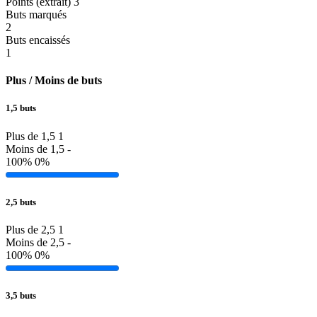
Points (extrait)
3
Buts marqués
2
Buts encaissés
1
Plus / Moins de buts
1,5 buts
Plus de 1,5
1
Moins de 1,5
-
100%
0%
2,5 buts
Plus de 2,5
1
Moins de 2,5
-
100%
0%
3,5 buts