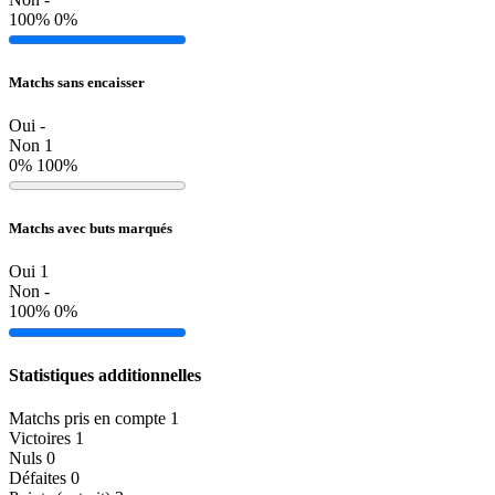
100%
0%
Matchs sans encaisser
Oui
-
Non
1
0%
100%
Matchs avec buts marqués
Oui
1
Non
-
100%
0%
Statistiques additionnelles
Matchs pris en compte
1
Victoires
1
Nuls
0
Défaites
0