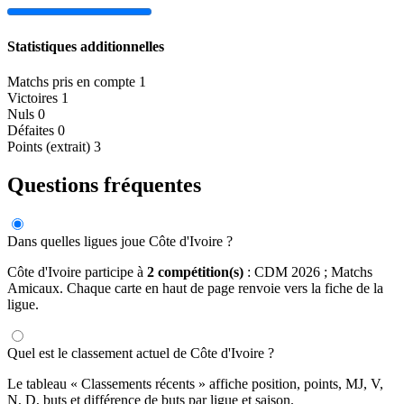
Statistiques additionnelles
Matchs pris en compte
1
Victoires
1
Nuls
0
Défaites
0
Points (extrait)
3
Questions fréquentes
Dans quelles ligues joue Côte d'Ivoire ?
Côte d'Ivoire participe à
2 compétition(s)
: CDM 2026 ; Matchs
Amicaux. Chaque carte en haut de page renvoie vers la fiche de la
ligue.
Quel est le classement actuel de Côte d'Ivoire ?
Le tableau « Classements récents » affiche position, points, MJ, V,
N, D, buts et différence de buts par ligue et saison.