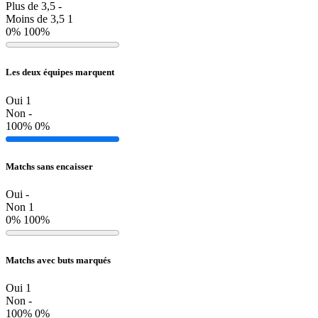
Plus de 3,5
-
Moins de 3,5
1
0%
100%
Les deux équipes marquent
Oui
1
Non
-
100%
0%
Matchs sans encaisser
Oui
-
Non
1
0%
100%
Matchs avec buts marqués
Oui
1
Non
-
100%
0%