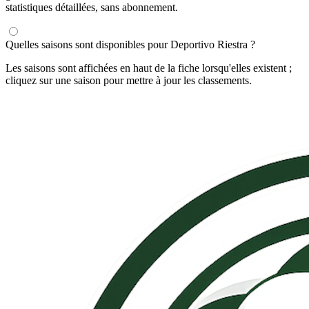
statistiques détaillées, sans abonnement.
Quelles saisons sont disponibles pour Deportivo Riestra ?
Les saisons sont affichées en haut de la fiche lorsqu'elles existent ;
cliquez sur une saison pour mettre à jour les classements.