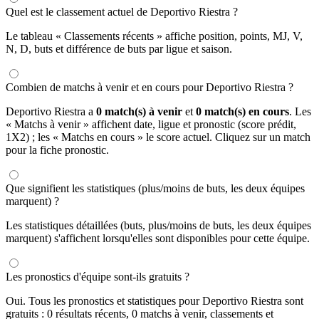
Quel est le classement actuel de Deportivo Riestra ?
Le tableau « Classements récents » affiche position, points, MJ, V,
N, D, buts et différence de buts par ligue et saison.
Combien de matchs à venir et en cours pour Deportivo Riestra ?
Deportivo Riestra a
0 match(s) à venir
et
0 match(s) en cours
. Les
« Matchs à venir » affichent date, ligue et pronostic (score prédit,
1X2) ; les « Matchs en cours » le score actuel. Cliquez sur un match
pour la fiche pronostic.
Que signifient les statistiques (plus/moins de buts, les deux équipes
marquent) ?
Les statistiques détaillées (buts, plus/moins de buts, les deux équipes
marquent) s'affichent lorsqu'elles sont disponibles pour cette équipe.
Les pronostics d'équipe sont-ils gratuits ?
Oui. Tous les pronostics et statistiques pour Deportivo Riestra sont
gratuits : 0 résultats récents, 0 matchs à venir, classements et