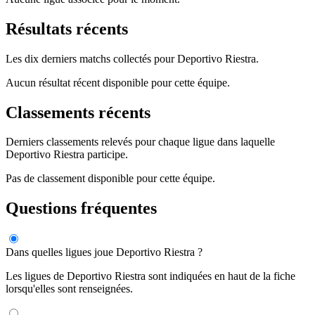
Résultats récents
Les dix derniers matchs collectés pour Deportivo Riestra.
Aucun résultat récent disponible pour cette équipe.
Classements récents
Derniers classements relevés pour chaque ligue dans laquelle
Deportivo Riestra participe.
Pas de classement disponible pour cette équipe.
Questions fréquentes
Dans quelles ligues joue Deportivo Riestra ?
Les ligues de Deportivo Riestra sont indiquées en haut de la fiche
lorsqu'elles sont renseignées.