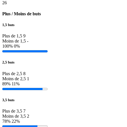
26
Plus / Moins de buts
1,5 buts
Plus de 1,5
9
Moins de 1,5
-
100%
0%
2,5 buts
Plus de 2,5
8
Moins de 2,5
1
89%
11%
3,5 buts
Plus de 3,5
7
Moins de 3,5
2
78%
22%