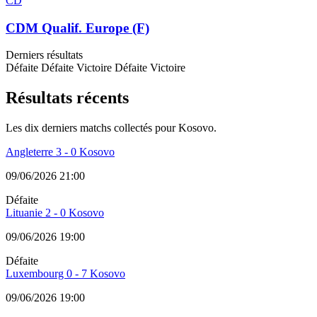
CD
CDM Qualif. Europe (F)
Derniers résultats
Défaite
Défaite
Victoire
Défaite
Victoire
Résultats récents
Les dix derniers matchs collectés pour Kosovo.
Angleterre 3 - 0 Kosovo
09/06/2026 21:00
Défaite
Lituanie 2 - 0 Kosovo
09/06/2026 19:00
Défaite
Luxembourg 0 - 7 Kosovo
09/06/2026 19:00