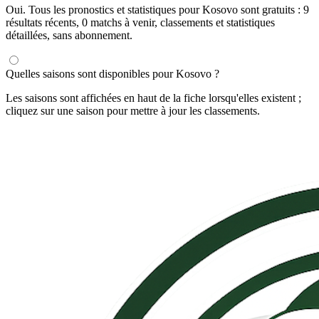
Oui. Tous les pronostics et statistiques pour Kosovo sont gratuits : 9
résultats récents, 0 matchs à venir, classements et statistiques
détaillées, sans abonnement.
Quelles saisons sont disponibles pour Kosovo ?
Les saisons sont affichées en haut de la fiche lorsqu'elles existent ;
cliquez sur une saison pour mettre à jour les classements.