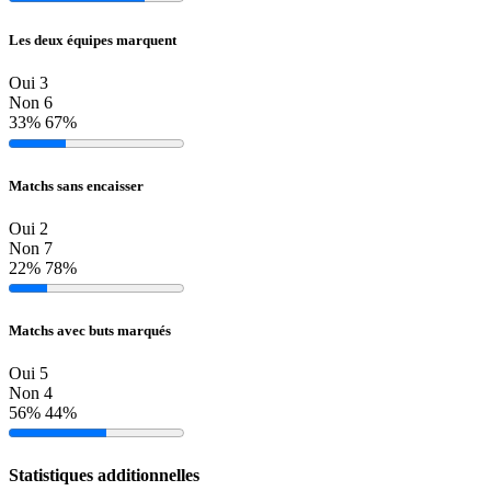
Les deux équipes marquent
Oui
3
Non
6
33%
67%
Matchs sans encaisser
Oui
2
Non
7
22%
78%
Matchs avec buts marqués
Oui
5
Non
4
56%
44%
Statistiques additionnelles