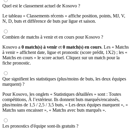
Quel est le classement actuel de Kosovo ?
Le tableau « Classements récents » affiche position, points, MJ, V,
N, D, buts et différence de buts par ligue et saison.
Combien de matchs à venir et en cours pour Kosovo ?
Kosovo a
0 match(s) à venir
et
0 match(s) en cours
. Les « Matchs
à venir » affichent date, ligue et pronostic (score prédit, 1X2) ; les «
Matchs en cours » le score actuel. Cliquez sur un match pour la
fiche pronostic.
Que signifient les statistiques (plus/moins de buts, les deux équipes
marquent) ?
Pour Kosovo, les onglets « Statistiques détaillées » sont : Toutes
compétitions, À l’extérieur. Ils donnent buts marqués/encaissés,
plus/moins de 1,5 / 2,5 / 3,5 buts, « Les deux équipes marquent », «
Matchs sans encaisser », « Matchs avec buts marqués ».
Les pronostics d'équipe sont-ils gratuits ?