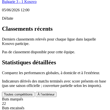
Bulgarie 3 - 1 Kosovo
05/06/2026 12:00
Défaite
Classements récents
Derniers classements relevés pour chaque ligue dans laquelle
Kosovo participe.
Pas de classement disponible pour cette équipe.
Statistiques détaillées
Comparez les performances globales, à domicile et à l'extérieur.
Indicateurs dérivés des matchs terminés avec score présents en base
(pas une saison officielle ; couverture partielle selon les imports).
Toutes compétitions
À l’extérieur
Buts marqués
22
Buts encaissés