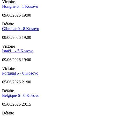
Victoire
Hongrie 6 - 1 Kosovo
09/06/2026 19:00
Défaite
Gibraltar 0 - 8 Kosovo
09/06/2026 19:00
Victoire
Israël 1 - 5 Kosovo
09/06/2026 19:00
Victoire
Portugal 5 - 0 Kosovo
05/06/2026 21:00
Défaite
Belgique 6 - 0 Kosovo
05/06/2026 20:15
Défaite