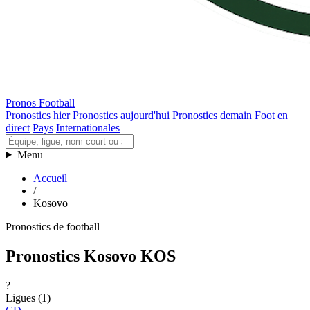
Pronos Football
Pronostics hier
Pronostics aujourd'hui
Pronostics demain
Foot en
direct
Pays
Internationales
Menu
Accueil
/
Kosovo
Pronostics de football
Pronostics Kosovo
KOS
?
Ligues (1)