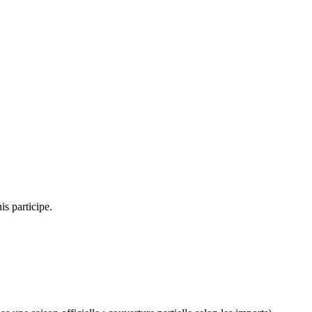
s participe.