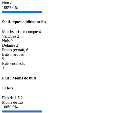
Non
-
100%
0%
Statistiques additionnelles
Matchs pris en compte
4
Victoires
2
Nuls
0
Défaites
2
Points (extrait)
6
Buts marqués
5
Buts encaissés
3
Plus / Moins de buts
1,5 buts
Plus de 1,5
2
Moins de 1,5
-
100%
0%