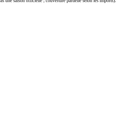
 une saison officielle ; couverture partielle selon les imports).