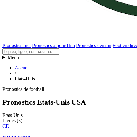
Pronostics hier
Pronostics aujourd'hui
Pronostics demain
Foot en dire
Menu
Accueil
/
Etats-Unis
Pronostics de football
Pronostics Etats-Unis
USA
Etats-Unis
Ligues (3)
CD