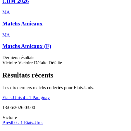
CDM 2026
MA
Matchs Amicaux
MA
Matchs Amicaux (F)
Derniers résultats
Victoire
Victoire
Défaite
Défaite
Résultats récents
Les dix derniers matchs collectés pour Etats-Unis.
Etats-Unis 4 - 1 Paraguay
13/06/2026 03:00
Victoire
Brésil 0 - 1 Etats-Unis