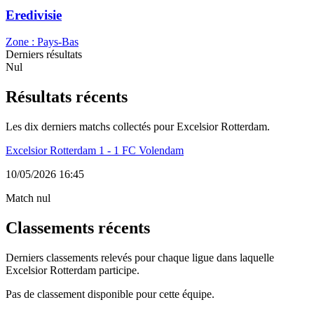
Eredivisie
Zone :
Pays-Bas
Derniers résultats
Nul
Résultats récents
Les dix derniers matchs collectés pour Excelsior Rotterdam.
Excelsior Rotterdam 1 - 1 FC Volendam
10/05/2026 16:45
Match nul
Classements récents
Derniers classements relevés pour chaque ligue dans laquelle
Excelsior Rotterdam participe.
Pas de classement disponible pour cette équipe.