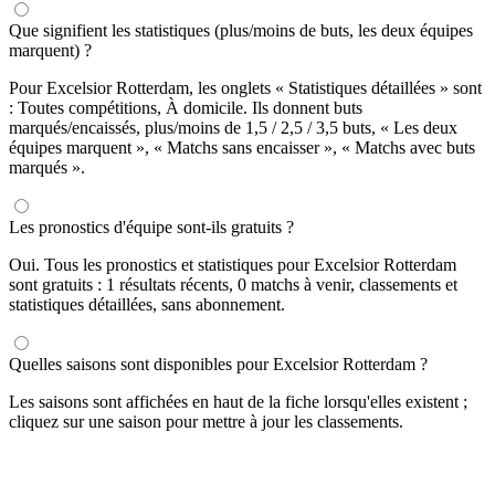
Que signifient les statistiques (plus/moins de buts, les deux équipes
marquent) ?
Pour Excelsior Rotterdam, les onglets « Statistiques détaillées » sont
: Toutes compétitions, À domicile. Ils donnent buts
marqués/encaissés, plus/moins de 1,5 / 2,5 / 3,5 buts, « Les deux
équipes marquent », « Matchs sans encaisser », « Matchs avec buts
marqués ».
Les pronostics d'équipe sont-ils gratuits ?
Oui. Tous les pronostics et statistiques pour Excelsior Rotterdam
sont gratuits : 1 résultats récents, 0 matchs à venir, classements et
statistiques détaillées, sans abonnement.
Quelles saisons sont disponibles pour Excelsior Rotterdam ?
Les saisons sont affichées en haut de la fiche lorsqu'elles existent ;
cliquez sur une saison pour mettre à jour les classements.