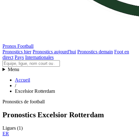
Pronos Football
Pronostics hier
Pronostics aujourd'hui
Pronostics demain
Foot en
direct
Pays
Internationales
Menu
Accueil
/
Excelsior Rotterdam
Pronostics de football
Pronostics Excelsior Rotterdam
Ligues (1)
ER