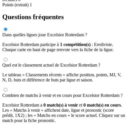
Points (extrait)
1
Questions fréquentes
Dans quelles ligues joue Excelsior Rotterdam ?
Excelsior Rotterdam participe à
1 compétition(s)
: Eredivisie.
Chaque carte en haut de page renvoie vers la fiche de la ligue.
Quel est le classement actuel de Excelsior Rotterdam ?
Le tableau « Classements récents » affiche position, points, MJ, V,
N, D, buts et différence de buts par ligue et saison.
Combien de matchs à venir et en cours pour Excelsior Rotterdam ?
Excelsior Rotterdam a
0 match(s) à venir
et
0 match(s) en cours
.
Les « Matchs à venir » affichent date, ligue et pronostic (score
prédit, 1X2) ; les « Matchs en cours » le score actuel. Cliquez sur un
match pour la fiche pronostic.