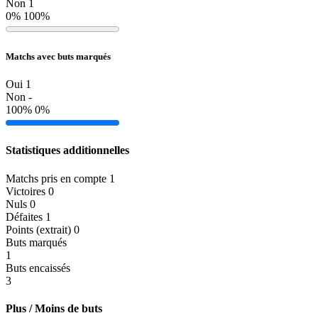
Non
1
0%
100%
Matchs avec buts marqués
Oui
1
Non
-
100%
0%
Statistiques additionnelles
Matchs pris en compte
1
Victoires
0
Nuls
0
Défaites
1
Points (extrait)
0
Buts marqués
1
Buts encaissés
3
Plus / Moins de buts