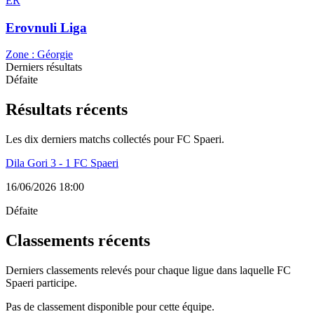
ER
Erovnuli Liga
Zone :
Géorgie
Derniers résultats
Défaite
Résultats récents
Les dix derniers matchs collectés pour FC Spaeri.
Dila Gori 3 - 1 FC Spaeri
16/06/2026 18:00
Défaite
Classements récents
Derniers classements relevés pour chaque ligue dans laquelle FC
Spaeri participe.
Pas de classement disponible pour cette équipe.