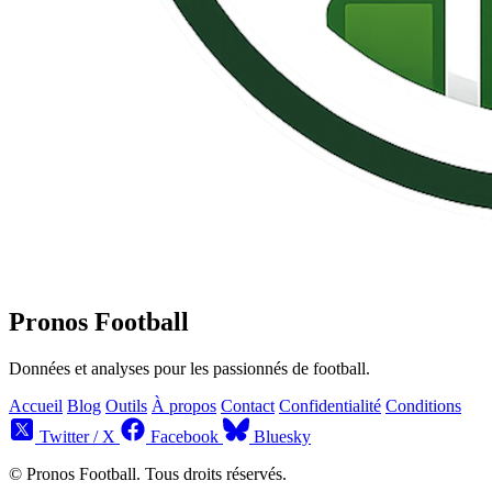
Pronos Football
Données et analyses pour les passionnés de football.
Accueil
Blog
Outils
À propos
Contact
Confidentialité
Conditions
Twitter / X
Facebook
Bluesky
© Pronos Football. Tous droits réservés.