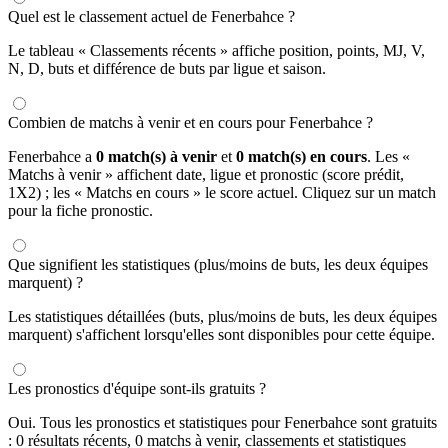
Quel est le classement actuel de Fenerbahce ?
Le tableau « Classements récents » affiche position, points, MJ, V,
N, D, buts et différence de buts par ligue et saison.
Combien de matchs à venir et en cours pour Fenerbahce ?
Fenerbahce a
0 match(s) à venir
et
0 match(s) en cours
. Les «
Matchs à venir » affichent date, ligue et pronostic (score prédit,
1X2) ; les « Matchs en cours » le score actuel. Cliquez sur un match
pour la fiche pronostic.
Que signifient les statistiques (plus/moins de buts, les deux équipes
marquent) ?
Les statistiques détaillées (buts, plus/moins de buts, les deux équipes
marquent) s'affichent lorsqu'elles sont disponibles pour cette équipe.
Les pronostics d'équipe sont-ils gratuits ?
Oui. Tous les pronostics et statistiques pour Fenerbahce sont gratuits
: 0 résultats récents, 0 matchs à venir, classements et statistiques