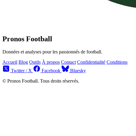
Pronos Football
Données et analyses pour les passionnés de football.
Accueil
Blog
Outils
À propos
Contact
Confidentialité
Conditions
Twitter / X
Facebook
Bluesky
© Pronos Football. Tous droits réservés.