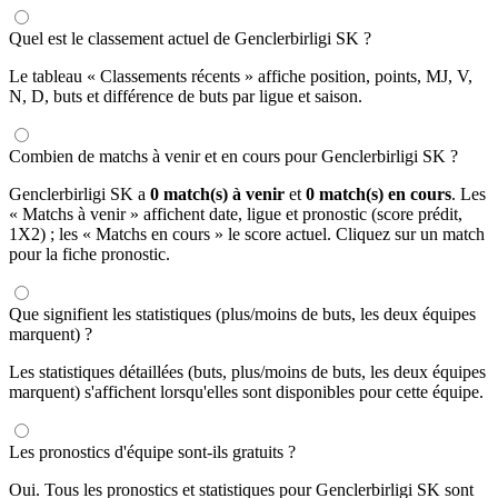
Quel est le classement actuel de Genclerbirligi SK ?
Le tableau « Classements récents » affiche position, points, MJ, V,
N, D, buts et différence de buts par ligue et saison.
Combien de matchs à venir et en cours pour Genclerbirligi SK ?
Genclerbirligi SK a
0 match(s) à venir
et
0 match(s) en cours
. Les
« Matchs à venir » affichent date, ligue et pronostic (score prédit,
1X2) ; les « Matchs en cours » le score actuel. Cliquez sur un match
pour la fiche pronostic.
Que signifient les statistiques (plus/moins de buts, les deux équipes
marquent) ?
Les statistiques détaillées (buts, plus/moins de buts, les deux équipes
marquent) s'affichent lorsqu'elles sont disponibles pour cette équipe.
Les pronostics d'équipe sont-ils gratuits ?
Oui. Tous les pronostics et statistiques pour Genclerbirligi SK sont