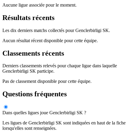
Aucune ligue associée pour le moment.
Résultats récents
Les dix derniers matchs collectés pour Genclerbirligi SK.
Aucun résultat récent disponible pour cette équipe.
Classements récents
Derniers classements relevés pour chaque ligue dans laquelle
Genclerbirligi SK participe.
Pas de classement disponible pour cette équipe.
Questions fréquentes
Dans quelles ligues joue Genclerbirligi SK ?
Les ligues de Genclerbirligi SK sont indiquées en haut de la fiche
lorsqu'elles sont renseignées.