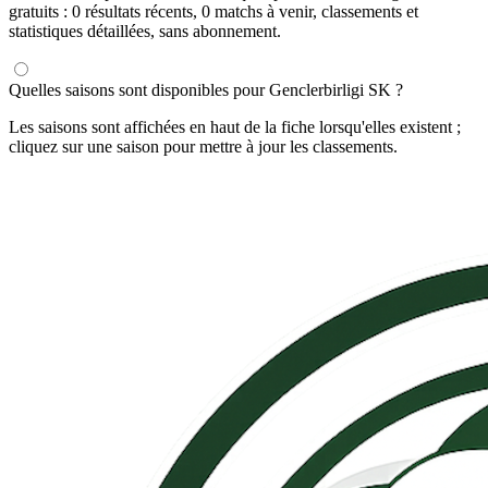
gratuits : 0 résultats récents, 0 matchs à venir, classements et
statistiques détaillées, sans abonnement.
Quelles saisons sont disponibles pour Genclerbirligi SK ?
Les saisons sont affichées en haut de la fiche lorsqu'elles existent ;
cliquez sur une saison pour mettre à jour les classements.