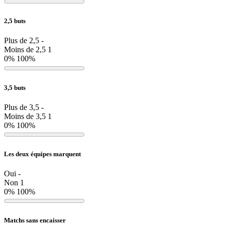
2,5 buts
Plus de 2,5
-
Moins de 2,5
1
0%
100%
3,5 buts
Plus de 3,5
-
Moins de 3,5
1
0%
100%
Les deux équipes marquent
Oui
-
Non
1
0%
100%
Matchs sans encaisser