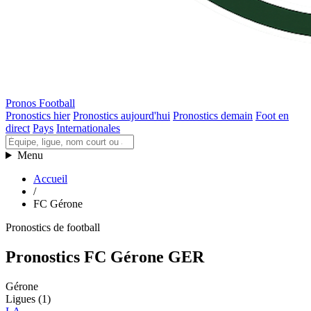
Pronos Football
Pronostics hier
Pronostics aujourd'hui
Pronostics demain
Foot en
direct
Pays
Internationales
Menu
Accueil
/
FC Gérone
Pronostics de football
Pronostics FC Gérone
GER
Gérone
Ligues (1)