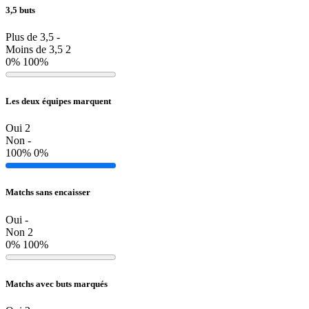
3,5 buts
Plus de 3,5
-
Moins de 3,5
2
0%
100%
Les deux équipes marquent
Oui
2
Non
-
100%
0%
Matchs sans encaisser
Oui
-
Non
2
0%
100%
Matchs avec buts marqués