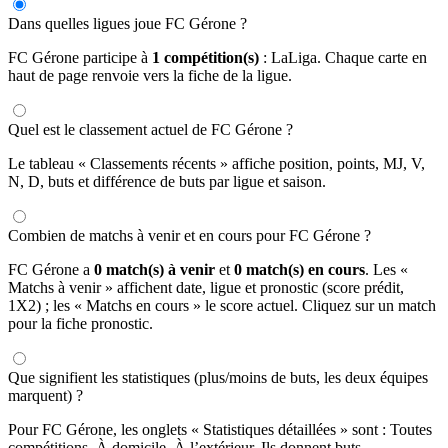
Dans quelles ligues joue FC Gérone ?
FC Gérone participe à
1 compétition(s)
: LaLiga. Chaque carte en
haut de page renvoie vers la fiche de la ligue.
Quel est le classement actuel de FC Gérone ?
Le tableau « Classements récents » affiche position, points, MJ, V,
N, D, buts et différence de buts par ligue et saison.
Combien de matchs à venir et en cours pour FC Gérone ?
FC Gérone a
0 match(s) à venir
et
0 match(s) en cours
. Les «
Matchs à venir » affichent date, ligue et pronostic (score prédit,
1X2) ; les « Matchs en cours » le score actuel. Cliquez sur un match
pour la fiche pronostic.
Que signifient les statistiques (plus/moins de buts, les deux équipes
marquent) ?
Pour FC Gérone, les onglets « Statistiques détaillées » sont : Toutes
compétitions, À domicile, À l’extérieur. Ils donnent buts