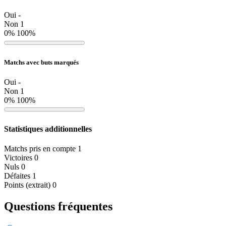
Oui
-
Non
1
0%
100%
Matchs avec buts marqués
Oui
-
Non
1
0%
100%
Statistiques additionnelles
Matchs pris en compte
1
Victoires
0
Nuls
0
Défaites
1
Points (extrait)
0
Questions fréquentes