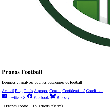
Pronos Football
Données et analyses pour les passionnés de football.
Accueil
Blog
Outils
À propos
Contact
Confidentialité
Conditions
Twitter / X
Facebook
Bluesky
© Pronos Football. Tous droits réservés.