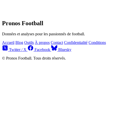
Pronos Football
Données et analyses pour les passionnés de football.
Accueil
Blog
Outils
À propos
Contact
Confidentialité
Conditions
Twitter / X
Facebook
Bluesky
© Pronos Football. Tous droits réservés.