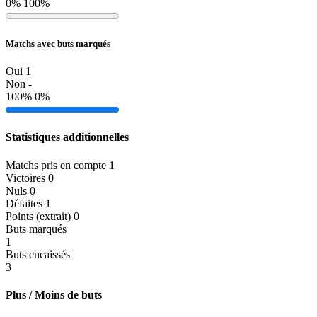
0%
100%
Matchs avec buts marqués
Oui
1
Non
-
100%
0%
Statistiques additionnelles
Matchs pris en compte
1
Victoires
0
Nuls
0
Défaites
1
Points (extrait)
0
Buts marqués
1
Buts encaissés
3
Plus / Moins de buts