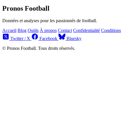
Pronos Football
Données et analyses pour les passionnés de football.
Accueil
Blog
Outils
À propos
Contact
Confidentialité
Conditions
Twitter / X
Facebook
Bluesky
© Pronos Football. Tous droits réservés.