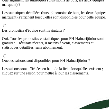
Que signifient les statistiques (plus/moins de buts, les deux équipes
marquent) ?
Les statistiques détaillées (buts, plus/moins de buts, les deux équipes
marquent) s'affichent lorsqu'elles sont disponibles pour cette équipe.
Les pronostics d'équipe sont-ils gratuits ?
Oui. Tous les pronostics et statistiques pour FH Hafnarfjördur sont
gratuits : 1 résultats récents, 0 matchs à venir, classements et
statistiques détaillées, sans abonnement.
Quelles saisons sont disponibles pour FH Hafnarfjördur ?
Les saisons sont affichées en haut de la fiche lorsqu'elles existent ;
cliquez sur une saison pour mettre à jour les classements.