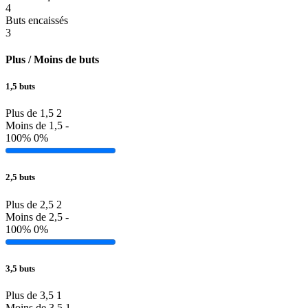
4
Buts encaissés
3
Plus / Moins de buts
1,5 buts
Plus de 1,5
2
Moins de 1,5
-
100%
0%
2,5 buts
Plus de 2,5
2
Moins de 2,5
-
100%
0%
3,5 buts
Plus de 3,5
1
Moins de 3,5
1