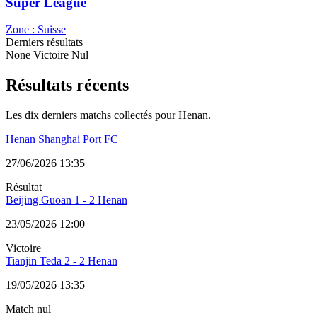
Super League
Zone :
Suisse
Derniers résultats
None
Victoire
Nul
Résultats récents
Les dix derniers matchs collectés pour Henan.
Henan Shanghai Port FC
27/06/2026 13:35
Résultat
Beijing Guoan 1 - 2 Henan
23/05/2026 12:00
Victoire
Tianjin Teda 2 - 2 Henan
19/05/2026 13:35
Match nul