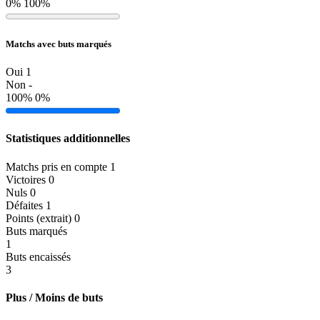
0%
100%
Matchs avec buts marqués
Oui
1
Non
-
100%
0%
Statistiques additionnelles
Matchs pris en compte
1
Victoires
0
Nuls
0
Défaites
1
Points (extrait)
0
Buts marqués
1
Buts encaissés
3
Plus / Moins de buts