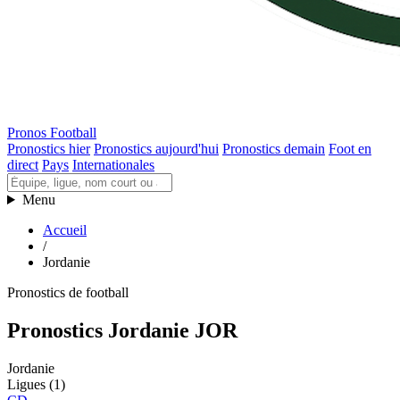
Pronos Football
Pronostics hier
Pronostics aujourd'hui
Pronostics demain
Foot en
direct
Pays
Internationales
Menu
Accueil
/
Jordanie
Pronostics de football
Pronostics Jordanie
JOR
Jordanie
Ligues (1)