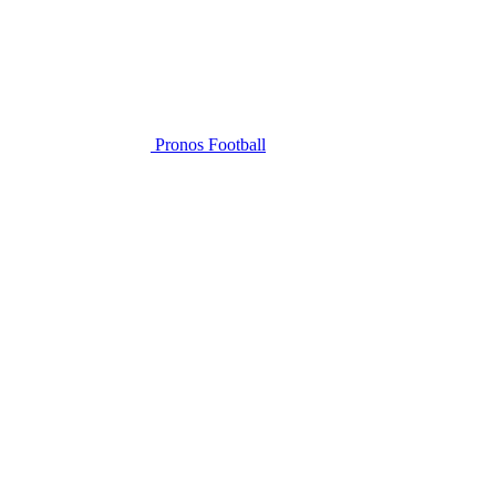
Pronos Football