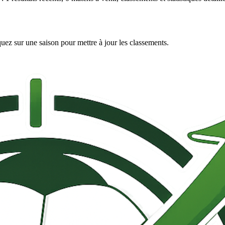
iquez sur une saison pour mettre à jour les classements.