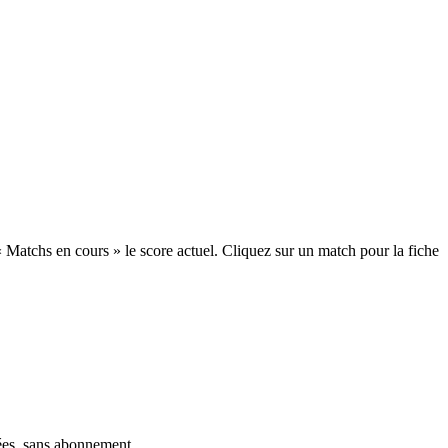
 « Matchs en cours » le score actuel. Cliquez sur un match pour la fiche
llées, sans abonnement.