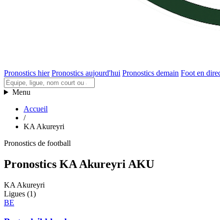
Pronostics hier
Pronostics aujourd'hui
Pronostics demain
Foot en dire
Menu
Accueil
/
KA Akureyri
Pronostics de football
Pronostics KA Akureyri
AKU
KA Akureyri
Ligues (1)
BE