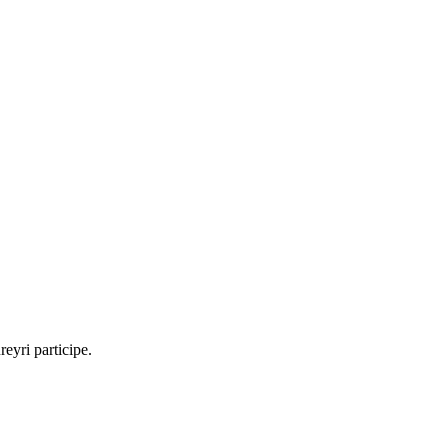
eyri participe.