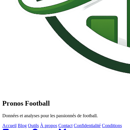
Pronos Football
Données et analyses pour les passionnés de football.
Accueil
Blog
Outils
À propos
Contact
Confidentialité
Conditions