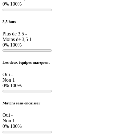
0%
100%
3,5 buts
Plus de 3,5
-
Moins de 3,5
1
0%
100%
Les deux équipes marquent
Oui
-
Non
1
0%
100%
Matchs sans encaisser
Oui
-
Non
1
0%
100%