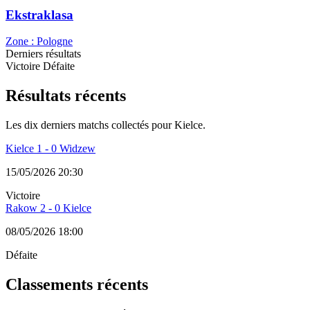
Ekstraklasa
Zone :
Pologne
Derniers résultats
Victoire
Défaite
Résultats récents
Les dix derniers matchs collectés pour Kielce.
Kielce 1 - 0 Widzew
15/05/2026 20:30
Victoire
Rakow 2 - 0 Kielce
08/05/2026 18:00
Défaite
Classements récents