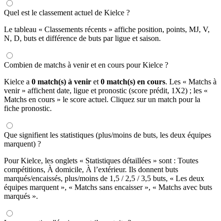
Quel est le classement actuel de Kielce ?
Le tableau « Classements récents » affiche position, points, MJ, V,
N, D, buts et différence de buts par ligue et saison.
Combien de matchs à venir et en cours pour Kielce ?
Kielce a
0 match(s) à venir
et
0 match(s) en cours
. Les « Matchs à
venir » affichent date, ligue et pronostic (score prédit, 1X2) ; les «
Matchs en cours » le score actuel. Cliquez sur un match pour la
fiche pronostic.
Que signifient les statistiques (plus/moins de buts, les deux équipes
marquent) ?
Pour Kielce, les onglets « Statistiques détaillées » sont : Toutes
compétitions, À domicile, À l’extérieur. Ils donnent buts
marqués/encaissés, plus/moins de 1,5 / 2,5 / 3,5 buts, « Les deux
équipes marquent », « Matchs sans encaisser », « Matchs avec buts
marqués ».