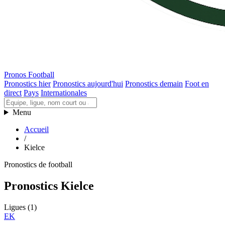
Pronos Football
Pronostics hier
Pronostics aujourd'hui
Pronostics demain
Foot en
direct
Pays
Internationales
Menu
Accueil
/
Kielce
Pronostics de football
Pronostics Kielce
Ligues (1)
EK