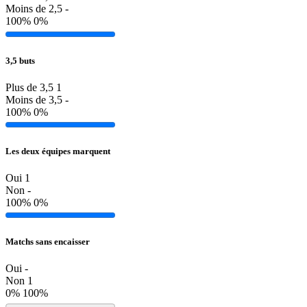
Moins de 2,5
-
100%
0%
3,5 buts
Plus de 3,5
1
Moins de 3,5
-
100%
0%
Les deux équipes marquent
Oui
1
Non
-
100%
0%
Matchs sans encaisser
Oui
-
Non
1
0%
100%