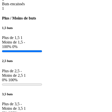
Buts encaissés
1
Plus / Moins de buts
1,5 buts
Plus de 1,5
1
Moins de 1,5
-
100%
0%
2,5 buts
Plus de 2,5
-
Moins de 2,5
1
0%
100%
3,5 buts
Plus de 3,5
-
Moins de 3,5
1