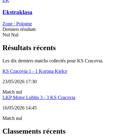
EK
Ekstraklasa
Zone :
Pologne
Derniers résultats
Nul
Nul
Résultats récents
Les dix derniers matchs collectés pour KS Cracovia.
KS Cracovia 1 - 1 Korona Kielce
23/05/2026 17:30
Match nul
LKP Motor Lublin 3 - 3 KS Cracovia
16/05/2026 14:45
Match nul
Classements récents