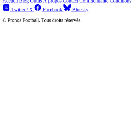
Accueil
Blog
Outils
À propos
Contact
Confidentialité
Conditions
Twitter / X
Facebook
Bluesky
© Pronos Football. Tous droits réservés.