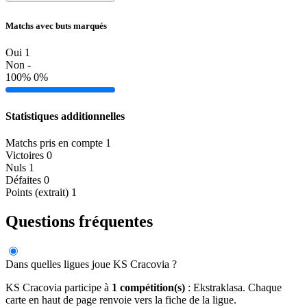
Matchs avec buts marqués
Oui
1
Non
-
100%
0%
Statistiques additionnelles
Matchs pris en compte
1
Victoires
0
Nuls
1
Défaites
0
Points (extrait)
1
Questions fréquentes
Dans quelles ligues joue KS Cracovia ?
KS Cracovia participe à
1 compétition(s)
: Ekstraklasa. Chaque
carte en haut de page renvoie vers la fiche de la ligue.