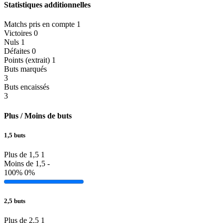
Statistiques additionnelles
Matchs pris en compte
1
Victoires
0
Nuls
1
Défaites
0
Points (extrait)
1
Buts marqués
3
Buts encaissés
3
Plus / Moins de buts
1,5 buts
Plus de 1,5
1
Moins de 1,5
-
100%
0%
2,5 buts
Plus de 2,5
1