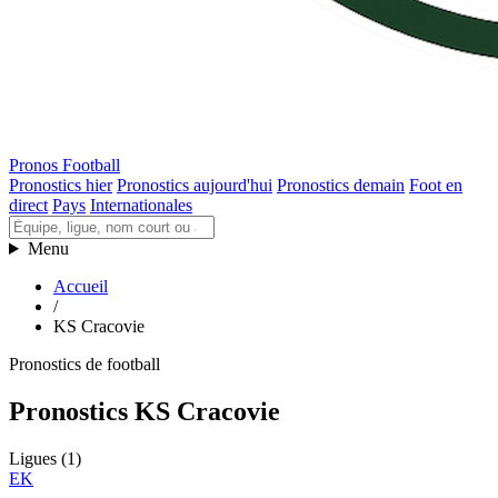
Pronos Football
Pronostics hier
Pronostics aujourd'hui
Pronostics demain
Foot en
direct
Pays
Internationales
Menu
Accueil
/
KS Cracovie
Pronostics de football
Pronostics KS Cracovie
Ligues (1)
EK