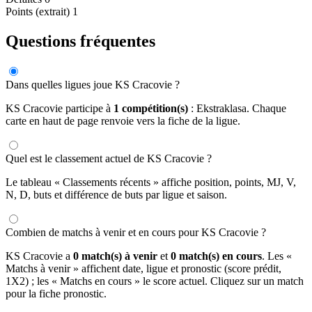
Points (extrait)
1
Questions fréquentes
Dans quelles ligues joue KS Cracovie ?
KS Cracovie participe à
1 compétition(s)
: Ekstraklasa. Chaque
carte en haut de page renvoie vers la fiche de la ligue.
Quel est le classement actuel de KS Cracovie ?
Le tableau « Classements récents » affiche position, points, MJ, V,
N, D, buts et différence de buts par ligue et saison.
Combien de matchs à venir et en cours pour KS Cracovie ?
KS Cracovie a
0 match(s) à venir
et
0 match(s) en cours
. Les «
Matchs à venir » affichent date, ligue et pronostic (score prédit,
1X2) ; les « Matchs en cours » le score actuel. Cliquez sur un match
pour la fiche pronostic.