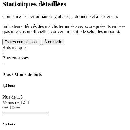
Statistiques détaillées
Comparez les performances globales, à domicile et à l'extérieur.
Indicateurs dérivés des matchs terminés avec score présents en base
(pas une saison officielle ; couverture partielle selon les imports).
Toutes compétitions
À domicile
Buts marqués
-
Buts encaissés
-
Plus / Moins de buts
1,5 buts
Plus de 1,5
-
Moins de 1,5
1
0%
100%
2,5 buts