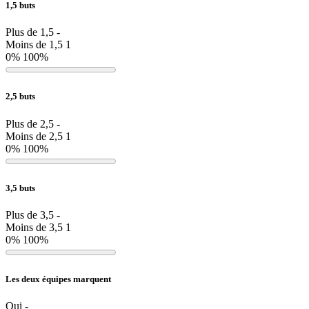
1,5 buts
Plus de 1,5
-
Moins de 1,5
1
0%
100%
2,5 buts
Plus de 2,5
-
Moins de 2,5
1
0%
100%
3,5 buts
Plus de 3,5
-
Moins de 3,5
1
0%
100%
Les deux équipes marquent
Oui
-