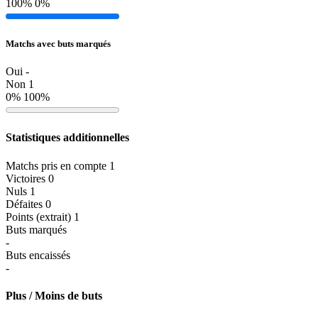
100%
0%
Matchs avec buts marqués
Oui
-
Non
1
0%
100%
Statistiques additionnelles
Matchs pris en compte
1
Victoires
0
Nuls
1
Défaites
0
Points (extrait)
1
Buts marqués
-
Buts encaissés
-
Plus / Moins de buts