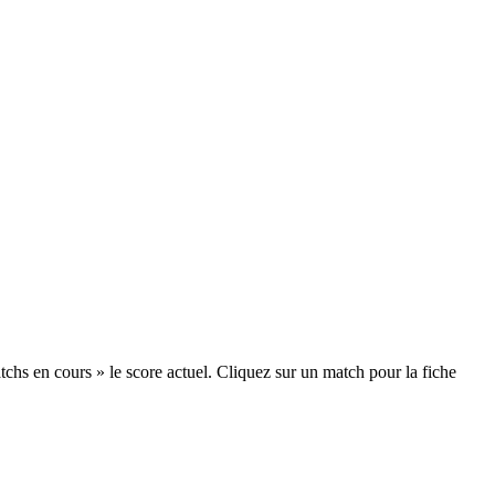
atchs en cours » le score actuel. Cliquez sur un match pour la fiche