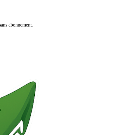
s, sans abonnement.