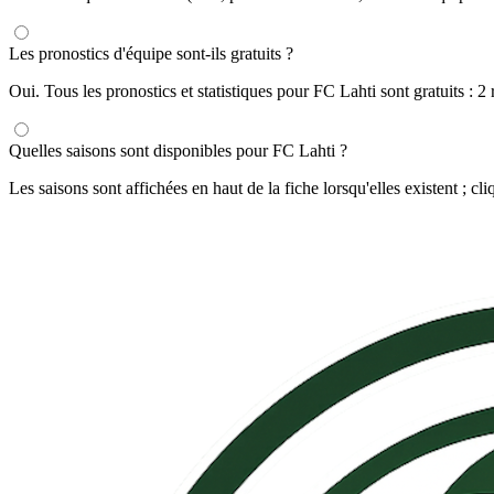
Les pronostics d'équipe sont-ils gratuits ?
Oui. Tous les pronostics et statistiques pour FC Lahti sont gratuits : 2 
Quelles saisons sont disponibles pour FC Lahti ?
Les saisons sont affichées en haut de la fiche lorsqu'elles existent ; cl