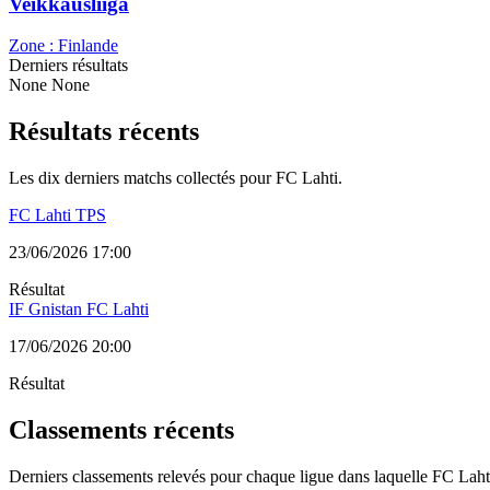
Veikkausliiga
Zone :
Finlande
Derniers résultats
None
None
Résultats récents
Les dix derniers matchs collectés pour FC Lahti.
FC Lahti TPS
23/06/2026 17:00
Résultat
IF Gnistan FC Lahti
17/06/2026 20:00
Résultat
Classements récents
Derniers classements relevés pour chaque ligue dans laquelle FC Lahti