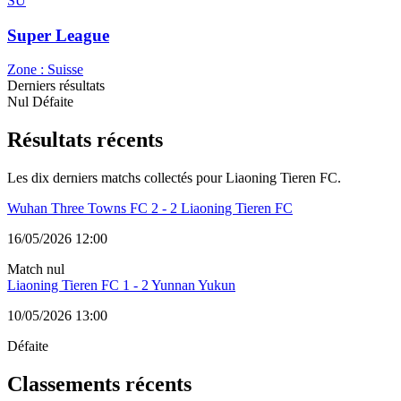
SU
Super League
Zone :
Suisse
Derniers résultats
Nul
Défaite
Résultats récents
Les dix derniers matchs collectés pour Liaoning Tieren FC.
Wuhan Three Towns FC 2 - 2 Liaoning Tieren FC
16/05/2026 12:00
Match nul
Liaoning Tieren FC 1 - 2 Yunnan Yukun
10/05/2026 13:00
Défaite
Classements récents