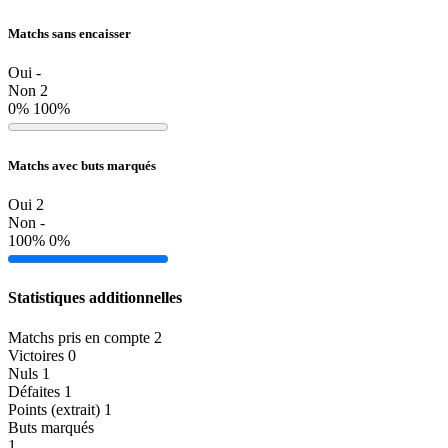
Matchs sans encaisser
Oui
-
Non
2
0%
100%
Matchs avec buts marqués
Oui
2
Non
-
100%
0%
Statistiques additionnelles
Matchs pris en compte
2
Victoires
0
Nuls
1
Défaites
1
Points (extrait)
1
Buts marqués
1