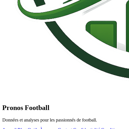
Pronos Football
Données et analyses pour les passionnés de football.