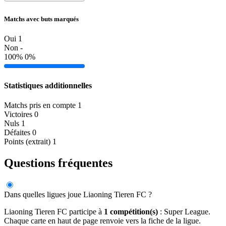
Matchs avec buts marqués
Oui
1
Non
-
100%
0%
Statistiques additionnelles
Matchs pris en compte
1
Victoires
0
Nuls
1
Défaites
0
Points (extrait)
1
Questions fréquentes
Dans quelles ligues joue Liaoning Tieren FC ?
Liaoning Tieren FC participe à
1 compétition(s)
: Super League.
Chaque carte en haut de page renvoie vers la fiche de la ligue.