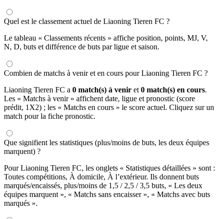
Quel est le classement actuel de Liaoning Tieren FC ?
Le tableau « Classements récents » affiche position, points, MJ, V,
N, D, buts et différence de buts par ligue et saison.
Combien de matchs à venir et en cours pour Liaoning Tieren FC ?
Liaoning Tieren FC a
0 match(s) à venir
et
0 match(s) en cours
.
Les « Matchs à venir » affichent date, ligue et pronostic (score
prédit, 1X2) ; les « Matchs en cours » le score actuel. Cliquez sur un
match pour la fiche pronostic.
Que signifient les statistiques (plus/moins de buts, les deux équipes
marquent) ?
Pour Liaoning Tieren FC, les onglets « Statistiques détaillées » sont :
Toutes compétitions, À domicile, À l’extérieur. Ils donnent buts
marqués/encaissés, plus/moins de 1,5 / 2,5 / 3,5 buts, « Les deux
équipes marquent », « Matchs sans encaisser », « Matchs avec buts
marqués ».