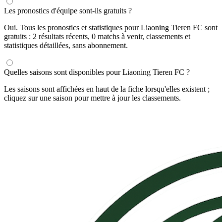
Les pronostics d'équipe sont-ils gratuits ?
Oui. Tous les pronostics et statistiques pour Liaoning Tieren FC sont
gratuits : 2 résultats récents, 0 matchs à venir, classements et
statistiques détaillées, sans abonnement.
Quelles saisons sont disponibles pour Liaoning Tieren FC ?
Les saisons sont affichées en haut de la fiche lorsqu'elles existent ;
cliquez sur une saison pour mettre à jour les classements.