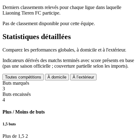
Derniers classements relevés pour chaque ligue dans laquelle
Liaoning Tieren FC participe.
Pas de classement disponible pour cette équipe.
Statistiques détaillées
Comparez les performances globales, à domicile et à l'extérieur.
Indicateurs dérivés des matchs terminés avec score présents en base
(pas une saison officielle ; couverture partielle selon les imports).
Toutes compétitions
À domicile
À l’extérieur
Buts marqués
3
Buts encaissés
4
Plus / Moins de buts
1,5 buts
Plus de 1,5
2