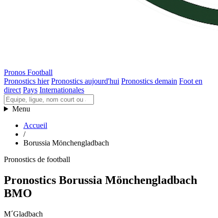
Pronos Football
Pronostics hier
Pronostics aujourd'hui
Pronostics demain
Foot en
direct
Pays
Internationales
Menu
Accueil
/
Borussia Mönchengladbach
Pronostics de football
Pronostics Borussia Mönchengladbach
BMO
M´Gladbach