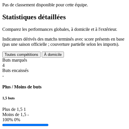
Pas de classement disponible pour cette équipe.
Statistiques détaillées
Comparez les performances globales, à domicile et à l'extérieur.
Indicateurs dérivés des matchs terminés avec score présents en base
(pas une saison officielle ; couverture partielle selon les imports).
Toutes compétitions
À domicile
Buts marqués
4
Buts encaissés
-
Plus / Moins de buts
1,5 buts
Plus de 1,5
1
Moins de 1,5
-
100%
0%