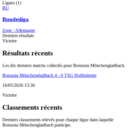
Ligues (1)
BU
Bundesliga
Zone :
Allemagne
Derniers résultats
Victoire
Résultats récents
Les dix derniers matchs collectés pour Borussia Mönchengladbach.
Borussia Mönchengladbach 4 - 0 TSG Hoffenheim
16/05/2026 15:30
Victoire
Classements récents
Derniers classements relevés pour chaque ligue dans laquelle
Borussia Mönchengladbach participe.