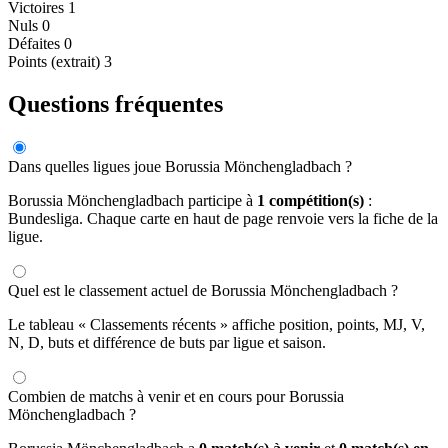
Victoires
1
Nuls
0
Défaites
0
Points (extrait)
3
Questions fréquentes
Dans quelles ligues joue Borussia Mönchengladbach ?
Borussia Mönchengladbach participe à
1 compétition(s)
:
Bundesliga. Chaque carte en haut de page renvoie vers la fiche de la
ligue.
Quel est le classement actuel de Borussia Mönchengladbach ?
Le tableau « Classements récents » affiche position, points, MJ, V,
N, D, buts et différence de buts par ligue et saison.
Combien de matchs à venir et en cours pour Borussia
Mönchengladbach ?