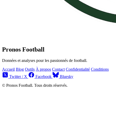
Pronos Football
Données et analyses pour les passionnés de football.
Accueil
Blog
Outils
À propos
Contact
Confidentialité
Conditions
Twitter / X
Facebook
Bluesky
© Pronos Football. Tous droits réservés.