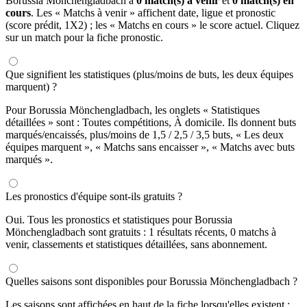
Borussia Mönchengladbach a
0 match(s) à venir
et
0 match(s) en
cours
. Les « Matchs à venir » affichent date, ligue et pronostic
(score prédit, 1X2) ; les « Matchs en cours » le score actuel. Cliquez
sur un match pour la fiche pronostic.
Que signifient les statistiques (plus/moins de buts, les deux équipes
marquent) ?
Pour Borussia Mönchengladbach, les onglets « Statistiques
détaillées » sont : Toutes compétitions, À domicile. Ils donnent buts
marqués/encaissés, plus/moins de 1,5 / 2,5 / 3,5 buts, « Les deux
équipes marquent », « Matchs sans encaisser », « Matchs avec buts
marqués ».
Les pronostics d'équipe sont-ils gratuits ?
Oui. Tous les pronostics et statistiques pour Borussia
Mönchengladbach sont gratuits : 1 résultats récents, 0 matchs à
venir, classements et statistiques détaillées, sans abonnement.
Quelles saisons sont disponibles pour Borussia Mönchengladbach ?
Les saisons sont affichées en haut de la fiche lorsqu'elles existent ;