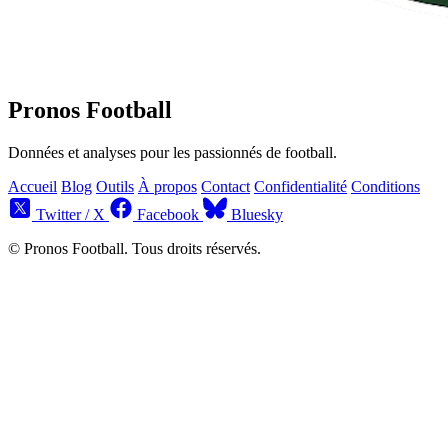
Pronos Football
Données et analyses pour les passionnés de football.
Accueil
Blog
Outils
À propos
Contact
Confidentialité
Conditions
Twitter / X
Facebook
Bluesky
© Pronos Football. Tous droits réservés.