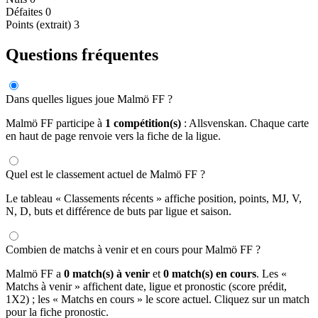
Défaites
0
Points (extrait)
3
Questions fréquentes
Dans quelles ligues joue Malmö FF ?
Malmö FF participe à
1 compétition(s)
: Allsvenskan. Chaque carte
en haut de page renvoie vers la fiche de la ligue.
Quel est le classement actuel de Malmö FF ?
Le tableau « Classements récents » affiche position, points, MJ, V,
N, D, buts et différence de buts par ligue et saison.
Combien de matchs à venir et en cours pour Malmö FF ?
Malmö FF a
0 match(s) à venir
et
0 match(s) en cours
. Les «
Matchs à venir » affichent date, ligue et pronostic (score prédit,
1X2) ; les « Matchs en cours » le score actuel. Cliquez sur un match
pour la fiche pronostic.