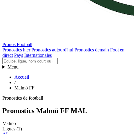
Pronos Football
Pronostics hier
Pronostics aujourd'hui
Pronostics demain
Foot en
direct
Pays
Internationales
Menu
Accueil
/
Malmö FF
Pronostics de football
Pronostics Malmö FF
MAL
Malmö
Ligues (1)