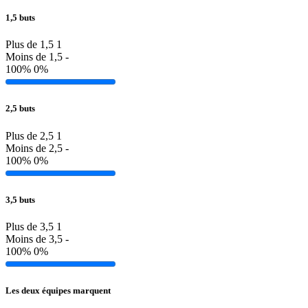
1,5 buts
Plus de 1,5
1
Moins de 1,5
-
100%
0%
2,5 buts
Plus de 2,5
1
Moins de 2,5
-
100%
0%
3,5 buts
Plus de 3,5
1
Moins de 3,5
-
100%
0%
Les deux équipes marquent