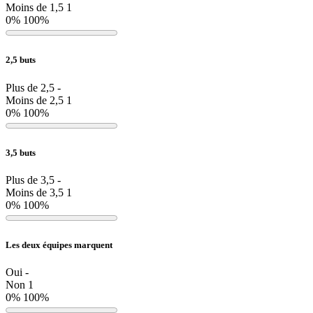
Moins de 1,5
1
0%
100%
2,5 buts
Plus de 2,5
-
Moins de 2,5
1
0%
100%
3,5 buts
Plus de 3,5
-
Moins de 3,5
1
0%
100%
Les deux équipes marquent
Oui
-
Non
1
0%
100%