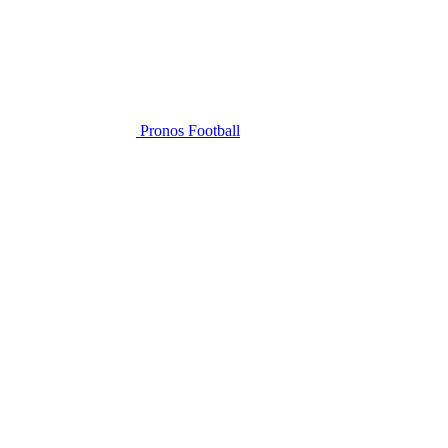
Pronos Football