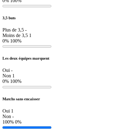
0%
100%
3,5 buts
Plus de 3,5
-
Moins de 3,5
1
0%
100%
Les deux équipes marquent
Oui
-
Non
1
0%
100%
Matchs sans encaisser
Oui
1
Non
-
100%
0%