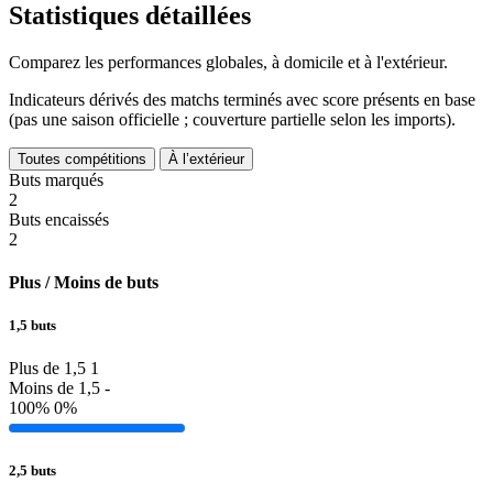
Statistiques détaillées
Comparez les performances globales, à domicile et à l'extérieur.
Indicateurs dérivés des matchs terminés avec score présents en base
(pas une saison officielle ; couverture partielle selon les imports).
Toutes compétitions
À l’extérieur
Buts marqués
2
Buts encaissés
2
Plus / Moins de buts
1,5 buts
Plus de 1,5
1
Moins de 1,5
-
100%
0%
2,5 buts