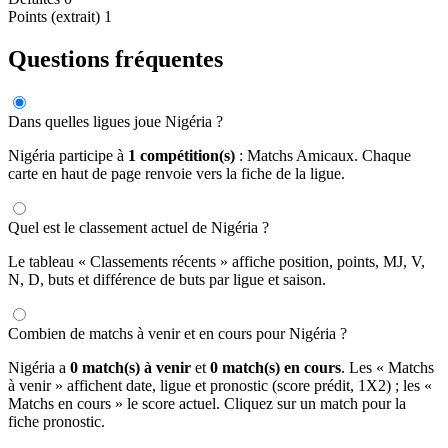
Points (extrait)
1
Questions fréquentes
Dans quelles ligues joue Nigéria ?
Nigéria participe à
1 compétition(s)
: Matchs Amicaux. Chaque
carte en haut de page renvoie vers la fiche de la ligue.
Quel est le classement actuel de Nigéria ?
Le tableau « Classements récents » affiche position, points, MJ, V,
N, D, buts et différence de buts par ligue et saison.
Combien de matchs à venir et en cours pour Nigéria ?
Nigéria a
0 match(s) à venir
et
0 match(s) en cours
. Les « Matchs
à venir » affichent date, ligue et pronostic (score prédit, 1X2) ; les «
Matchs en cours » le score actuel. Cliquez sur un match pour la
fiche pronostic.