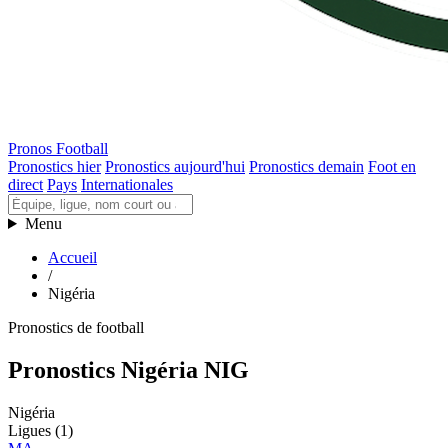
Pronos Football
Pronostics hier
Pronostics aujourd'hui
Pronostics demain
Foot en
direct
Pays
Internationales
Menu
Accueil
/
Nigéria
Pronostics de football
Pronostics Nigéria
NIG
Nigéria
Ligues (1)