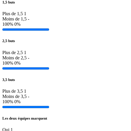
1,5 buts
Plus de 1,5
1
Moins de 1,5
-
100%
0%
2,5 buts
Plus de 2,5
1
Moins de 2,5
-
100%
0%
3,5 buts
Plus de 3,5
1
Moins de 3,5
-
100%
0%
Les deux équipes marquent
Oui
1