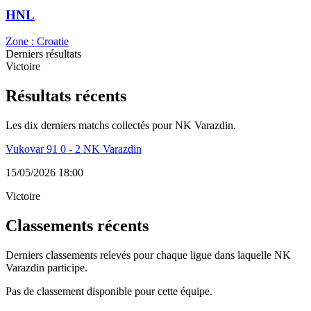
HNL
Zone :
Croatie
Derniers résultats
Victoire
Résultats récents
Les dix derniers matchs collectés pour NK Varazdin.
Vukovar 91 0 - 2 NK Varazdin
15/05/2026 18:00
Victoire
Classements récents
Derniers classements relevés pour chaque ligue dans laquelle NK
Varazdin participe.
Pas de classement disponible pour cette équipe.