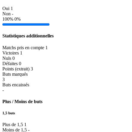
Oui
1
Non
-
100%
0%
Statistiques additionnelles
Matchs pris en compte
1
Victoires
1
Nuls
0
Défaites
0
Points (extrait)
3
Buts marqués
3
Buts encaissés
-
Plus / Moins de buts
1,5 buts
Plus de 1,5
1
Moins de 1,5
-