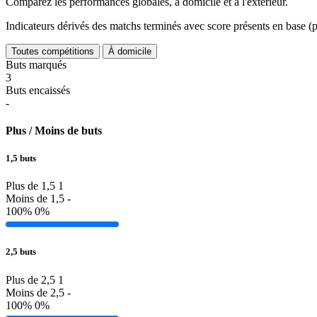
Comparez les performances globales, à domicile et à l'extérieur.
Indicateurs dérivés des matchs terminés avec score présents en base (pas
Toutes compétitions
À domicile
Buts marqués
3
Buts encaissés
-
Plus / Moins de buts
1,5 buts
Plus de 1,5
1
Moins de 1,5
-
100%
0%
2,5 buts
Plus de 2,5
1
Moins de 2,5
-
100%
0%