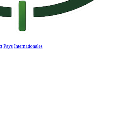
ct
Pays
Internationales