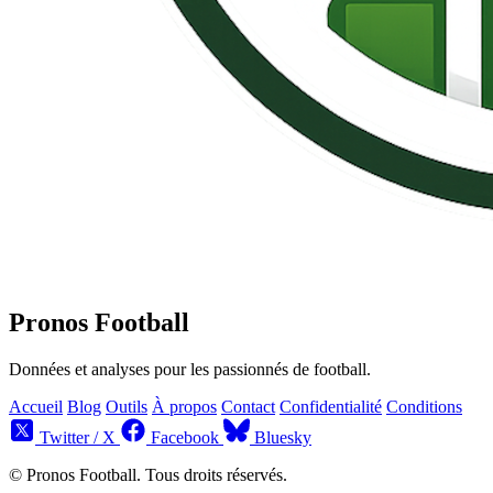
Pronos Football
Données et analyses pour les passionnés de football.
Accueil
Blog
Outils
À propos
Contact
Confidentialité
Conditions
Twitter / X
Facebook
Bluesky
© Pronos Football. Tous droits réservés.