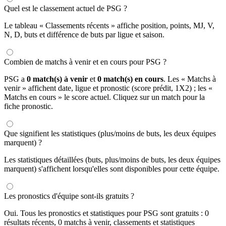
Quel est le classement actuel de PSG ?
Le tableau « Classements récents » affiche position, points, MJ, V,
N, D, buts et différence de buts par ligue et saison.
Combien de matchs à venir et en cours pour PSG ?
PSG a
0 match(s) à venir
et
0 match(s) en cours
. Les « Matchs à
venir » affichent date, ligue et pronostic (score prédit, 1X2) ; les «
Matchs en cours » le score actuel. Cliquez sur un match pour la
fiche pronostic.
Que signifient les statistiques (plus/moins de buts, les deux équipes
marquent) ?
Les statistiques détaillées (buts, plus/moins de buts, les deux équipes
marquent) s'affichent lorsqu'elles sont disponibles pour cette équipe.
Les pronostics d'équipe sont-ils gratuits ?
Oui. Tous les pronostics et statistiques pour PSG sont gratuits : 0
résultats récents, 0 matchs à venir, classements et statistiques