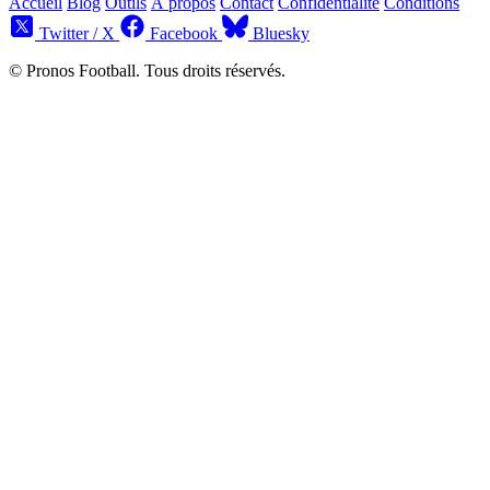
Accueil
Blog
Outils
À propos
Contact
Confidentialité
Conditions
Twitter / X
Facebook
Bluesky
© Pronos Football. Tous droits réservés.