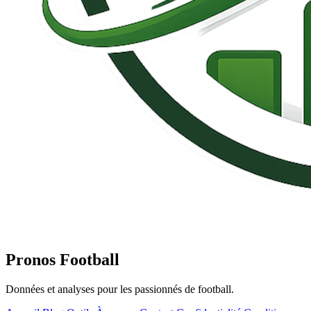
Pronos Football
Données et analyses pour les passionnés de football.