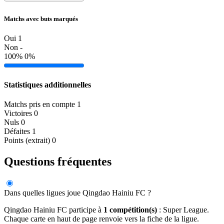
Matchs avec buts marqués
Oui
1
Non
-
100%
0%
Statistiques additionnelles
Matchs pris en compte
1
Victoires
0
Nuls
0
Défaites
1
Points (extrait)
0
Questions fréquentes
Dans quelles ligues joue Qingdao Hainiu FC ?
Qingdao Hainiu FC participe à
1 compétition(s)
: Super League.
Chaque carte en haut de page renvoie vers la fiche de la ligue.