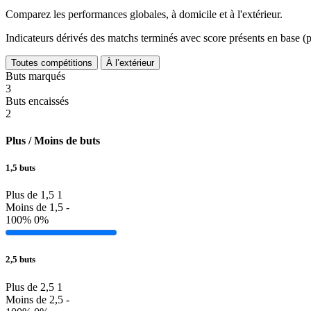
Comparez les performances globales, à domicile et à l'extérieur.
Indicateurs dérivés des matchs terminés avec score présents en base (pas
Toutes compétitions
À l’extérieur
Buts marqués
3
Buts encaissés
2
Plus / Moins de buts
1,5 buts
Plus de 1,5
1
Moins de 1,5
-
100%
0%
2,5 buts
Plus de 2,5
1
Moins de 2,5
-