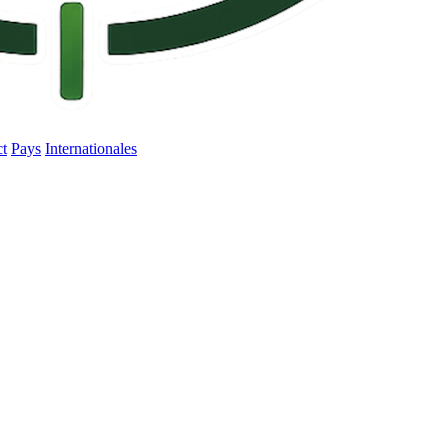
ct
Pays
Internationales