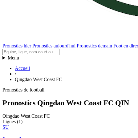
Pronostics hier
Pronostics aujourd'hui
Pronostics demain
Foot en dire
Menu
Accueil
/
Qingdao West Coast FC
Pronostics de football
Pronostics Qingdao West Coast FC
QIN
Qingdao West Coast FC
Ligues (1)
SU