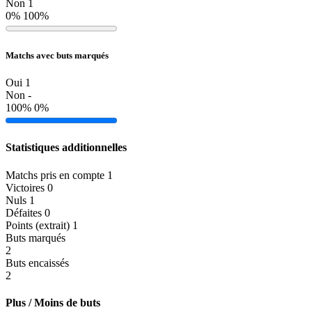
Non
1
0%
100%
Matchs avec buts marqués
Oui
1
Non
-
100%
0%
Statistiques additionnelles
Matchs pris en compte
1
Victoires
0
Nuls
1
Défaites
0
Points (extrait)
1
Buts marqués
2
Buts encaissés
2
Plus / Moins de buts