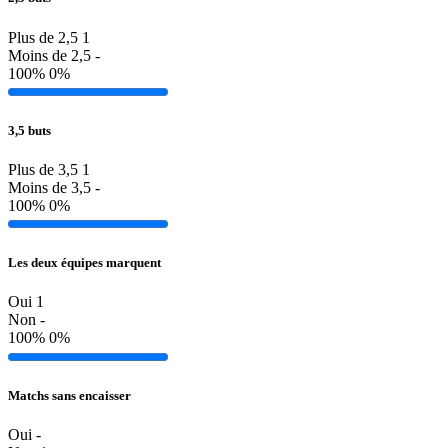
Plus de 2,5
1
Moins de 2,5
-
100%
0%
3,5 buts
Plus de 3,5
1
Moins de 3,5
-
100%
0%
Les deux équipes marquent
Oui
1
Non
-
100%
0%
Matchs sans encaisser
Oui
-