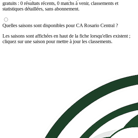
gratuits : 0 résultats récents, 0 matchs à venir, classements et
statistiques détaillées, sans abonnement.
Quelles saisons sont disponibles pour CA Rosario Central ?
Les saisons sont affichées en haut de la fiche lorsqu'elles existent ;
cliquez sur une saison pour mettre à jour les classements.