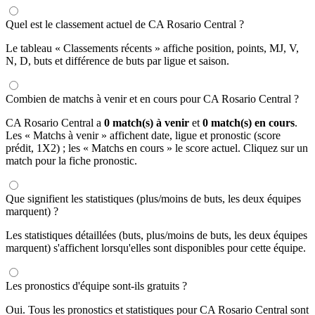
Quel est le classement actuel de CA Rosario Central ?
Le tableau « Classements récents » affiche position, points, MJ, V,
N, D, buts et différence de buts par ligue et saison.
Combien de matchs à venir et en cours pour CA Rosario Central ?
CA Rosario Central a
0 match(s) à venir
et
0 match(s) en cours
.
Les « Matchs à venir » affichent date, ligue et pronostic (score
prédit, 1X2) ; les « Matchs en cours » le score actuel. Cliquez sur un
match pour la fiche pronostic.
Que signifient les statistiques (plus/moins de buts, les deux équipes
marquent) ?
Les statistiques détaillées (buts, plus/moins de buts, les deux équipes
marquent) s'affichent lorsqu'elles sont disponibles pour cette équipe.
Les pronostics d'équipe sont-ils gratuits ?
Oui. Tous les pronostics et statistiques pour CA Rosario Central sont