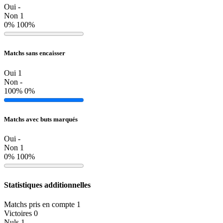
Oui
-
Non
1
0%
100%
Matchs sans encaisser
Oui
1
Non
-
100%
0%
Matchs avec buts marqués
Oui
-
Non
1
0%
100%
Statistiques additionnelles
Matchs pris en compte
1
Victoires
0
Nuls
1