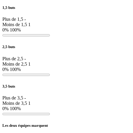
1,5 buts
Plus de 1,5
-
Moins de 1,5
1
0%
100%
2,5 buts
Plus de 2,5
-
Moins de 2,5
1
0%
100%
3,5 buts
Plus de 3,5
-
Moins de 3,5
1
0%
100%
Les deux équipes marquent