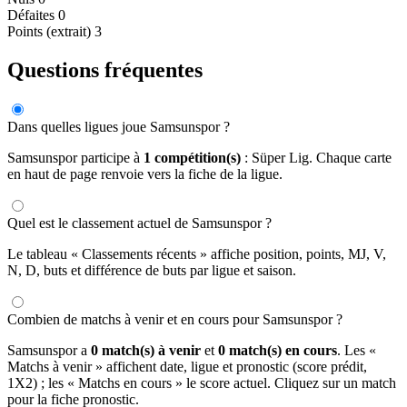
Défaites
0
Points (extrait)
3
Questions fréquentes
Dans quelles ligues joue Samsunspor ?
Samsunspor participe à
1 compétition(s)
: Süper Lig. Chaque carte
en haut de page renvoie vers la fiche de la ligue.
Quel est le classement actuel de Samsunspor ?
Le tableau « Classements récents » affiche position, points, MJ, V,
N, D, buts et différence de buts par ligue et saison.
Combien de matchs à venir et en cours pour Samsunspor ?
Samsunspor a
0 match(s) à venir
et
0 match(s) en cours
. Les «
Matchs à venir » affichent date, ligue et pronostic (score prédit,
1X2) ; les « Matchs en cours » le score actuel. Cliquez sur un match
pour la fiche pronostic.