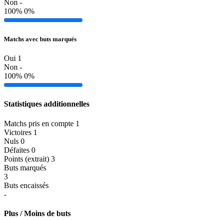
Non
-
100%
0%
Matchs avec buts marqués
Oui
1
Non
-
100%
0%
Statistiques additionnelles
Matchs pris en compte
1
Victoires
1
Nuls
0
Défaites
0
Points (extrait)
3
Buts marqués
3
Buts encaissés
-
Plus / Moins de buts