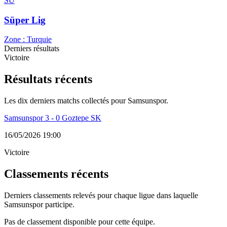
SÜ
Süper Lig
Zone :
Turquie
Derniers résultats
Victoire
Résultats récents
Les dix derniers matchs collectés pour Samsunspor.
Samsunspor 3 - 0 Goztepe SK
16/05/2026 19:00
Victoire
Classements récents
Derniers classements relevés pour chaque ligue dans laquelle
Samsunspor participe.
Pas de classement disponible pour cette équipe.